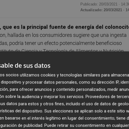
Publicado: 20/03/2021 ·
14:3
Actualizado: 20/03/2021 · 1
, que es la principal fuente de energía del colonocit
olon, hallada en los consumidores sugiere que una ingesta
as, podría tener un efecto potencialmente beneficioso
nstituto de Ciencia y Tecnología de Alimentos y Nutrición
e recientemente publicada en la revista 'Molecules
'
able de sus datos
 bajo la dirección de la doctora Esther Nova, y en ella se
s fermentadas a la composición de la microbiota intestinal
os socios utilizamos cookies y tecnologías similares para almacena
dispositivo y procesar datos personales, como su dirección IP, iden
an en el tubo digestivo.
ción, para ofrecer anuncios y contenido personalizados, medir anun
n sobre la audiencia y mejorar los servicios.
Proveedores de tercer
, el estudio no ha encontrado relación entre el
s datos para estos y otros fines, incluido el uso de datos de geolo
en la diversidad de la microbiota intestinal, pero sí con
rísticas del dispositivo. Sus elecciones se aplican solo a este sitio
empeñan un papel importante en el ecosistema intestinal,
 basarse en el interés legítimo en lugar del consentimiento; tiene 
a, Pseudobutyrivibrio, Butyrivibrio y Johnsonella). Las
guración de publicidad
. Puede retirar su consentimiento en cualqu