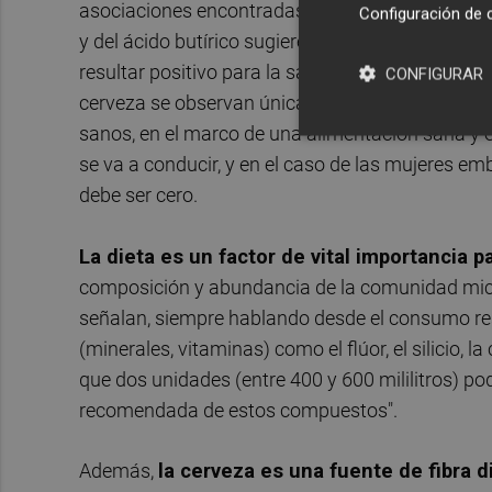
asociaciones encontradas entre el consumo de c
Configuración de 
y del ácido butírico sugieren, por lo tanto, un 
resultar positivo para la salud intestinal. Pero 
CONFIGURAR
cerveza se observan únicamente cuando el cons
sanos, en el marco de una alimentación sana y 
se va a conducir, y en el caso de las mujeres e
debe ser cero.
La dieta es un factor de vital importancia pa
composición y abundancia de la comunidad micro
señalan, siempre hablando desde el consumo re
(minerales, vitaminas) como el flúor, el silicio, la
que dos unidades (entre 400 y 600 mililitros) po
recomendada de estos compuestos".
Además,
la cerveza es una fuente de fibra di