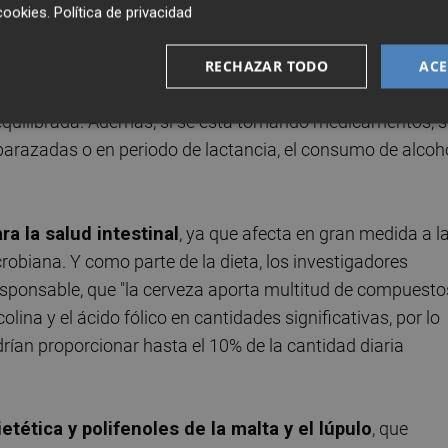
erveza y la abundancia de ciertos géneros de la microbio
cookies
.
Política de privacidad
aprovechamiento de los componentes de la cerveza que podr
hay que tener en cuenta que los efectos beneficiosos de la
RECHAZAR TODO
ACE
umo es moderado y responsable, por parte de adultos
equilibrada. Además, si se está tomando medicamentos, s
mbarazadas o en periodo de lactancia, el consumo de alcoh
ra la salud intestinal
, ya que afecta en gran medida a l
biana. Y como parte de la dieta, los investigadores
sponsable, que "la cerveza aporta multitud de compuesto
 colina y el ácido fólico en cantidades significativas, por lo
drían proporcionar hasta el 10% de la cantidad diaria
etética y polifenoles de la malta y el lúpulo
, que