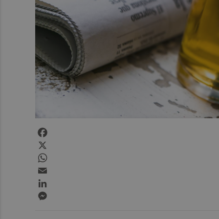
Facebook
X
WhatsApp
Email
LinkedIn
Messenger