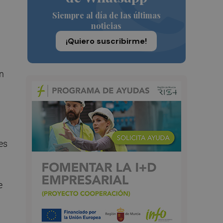
Siempre al día de las últimas
noticias
¡Quiero suscribirme!
ón
es
e