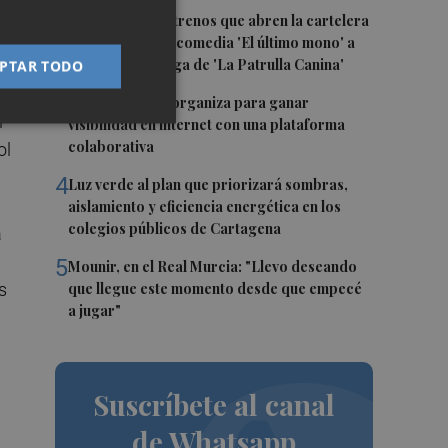
ta
2
Estos son los estrenos que abren la cartelera
ía
en agosto: de la comedia 'El último mono' a
una nueva entrega de 'La Patrulla Canina'
PTAR TODO
3
Los Belones se organiza para ganar
i
visibilidad en internet con una plataforma
colaborativa
ol
4
Luz verde al plan que priorizará sombras,
aislamiento y eficiencia energética en los
colegios públicos de Cartagena
a
5
Mounir, en el Real Murcia: "Llevo deseando
s
que llegue este momento desde que empecé
a jugar"
Suscríbete al canal
de Whatsapp