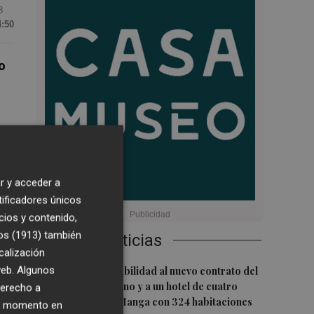
8
4:50
o
, ha
,
r y acceder a
tificadores únicos
cios y contenido,
os (1913)
también
Últimas Noticias
calización
1
 web. Algunos
San Javier da viabilidad al nuevo contrato del
 ya
transporte urbano y a un hotel de cuatro
derecho a
estrellas en La Manga con 324 habitaciones
ier momento en