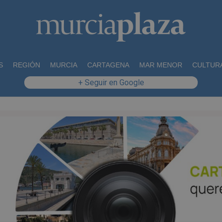
S
REGIÓN
MURCIA
CARTAGENA
MAR MENOR
CULTUR
+ Seguir en Google