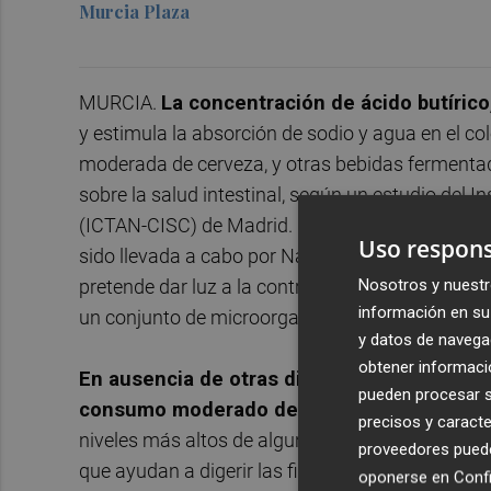
Murcia Plaza
MURCIA.
La concentración de ácido butírico
y estimula la absorción de sodio y agua en el c
moderada de cerveza, y otras bebidas fermentad
sobre la salud intestinal, según un estudio del I
(ICTAN-CISC) de Madrid.
La investigación, qu
Uso respons
sido llevada a cabo por Natalia González-Zancada
pretende dar luz a la contribución de las bebida
Nosotros y nuestr
información en su 
un conjunto de microorganismos vivos que habit
y datos de navega
obtener informació
En ausencia de otras diferencias dietéticas
pueden procesar su
consumo moderado de cerveza
con cambios 
precisos y caracte
niveles más altos de algunas bacterias que des
proveedores pueden
que ayudan a digerir las fibras vegetales (Blauti
oponerse en
Confi