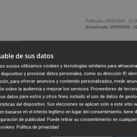
Publicado: 29/05/2026 ·
12:3
Actualizado: 29/05/2026 · 1
e junio en Murcia el simposio internacional “Intercambio
 un encuentro científico con investigadores chinos y
able de sus datos
ón del laboratorio internacional PHAROS para la Sal
os socios utilizamos cookies y tecnologías similares para almacena
 Agroecosistemas.
dispositivo y procesar datos personales, como su dirección IP, iden
ción, para ofrecer anuncios y contenido personalizados, medir anun
tección Vegetal de la Academia China de Ciencias Agrícola
n sobre la audiencia y mejorar los servicios.
Proveedores de tercer
microbioma agrícola, salud del suelo y sostenibilidad
s datos para estos y otros fines, incluido el uso de datos de geolo
rísticas del dispositivo. Sus elecciones se aplican solo a este sitio
cooperación científica entre España y China en ámbi
 basarse en el interés legítimo en lugar del consentimiento; tiene 
guración de publicidad
. Puede retirar su consentimiento en cualqu
cookies
.
Política de privacidad
nzar en la identificación de microorganismos