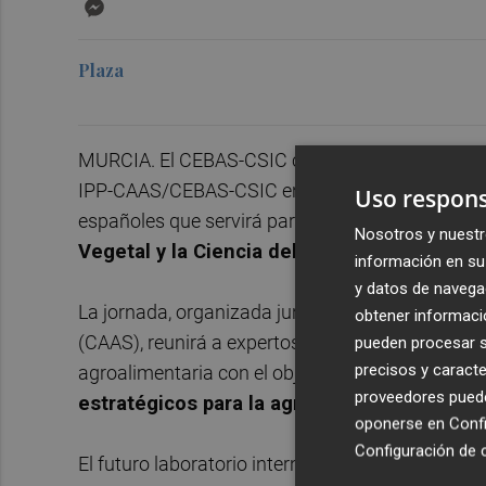
Messenger
Plaza
MURCIA. El CEBAS-CSIC celebrará el próximo 2 d
IPP-CAAS/CEBAS-CSIC en investigación agraria”,
Uso respons
españoles que servirá para
impulsar la creaci
Nosotros y nuestr
Vegetal y la Ciencia del Microbioma de los
información en su 
y datos de navega
La jornada, organizada junto al Instituto de Pro
obtener informació
(CAAS), reunirá a expertos en virología vegetal, 
pueden procesar su
precisos y caracte
agroalimentaria con el objetivo de
reforzar la 
proveedores pueden
estratégicos para la agricultura del futuro.
oponerse en
Confi
Configuración de 
El futuro laboratorio internacional permitirá
ava