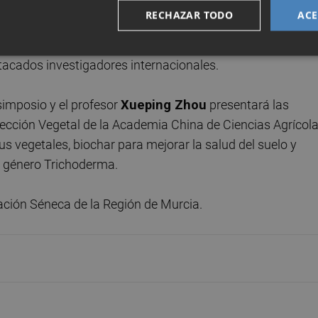
ol,
así como estudiar la interacción entre microorganismo
RECHAZAR TODO
ACE
as.
tacados investigadores internacionales.
 simposio y el profesor
Xueping Zhou
presentará las
rotección Vegetal de la Academia China de Ciencias Agrícola
s vegetales, biochar para mejorar la salud del suelo y
 género Trichoderma.
dación Séneca de la Región de Murcia.