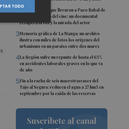
s,
PTAR TODO
2
Las '200 vidas' que llevaron a Paco Rabal de
Águilas a la cima del cine: un documental
recupera la voz y la mirada del actor
3
Memoria gráfica de La Manga: un archivo
ilustra con miles de fotos los orígenes del
urbanismo en un paraíso entre dos mares
s.
4
La Región sufre un repunte de hasta el 63%
en accidentes laborales graves en lo que va
de año
5
Fin a la racha de seis macrotrasvases del
Tajo al Segura: reducen el agua a 27 hm3 en
septiembre por la caída de las reservas
Suscríbete al canal