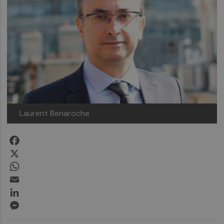
Laurent Benaroche
Facebook
X
WhatsApp
Email
LinkedIn
Messenger