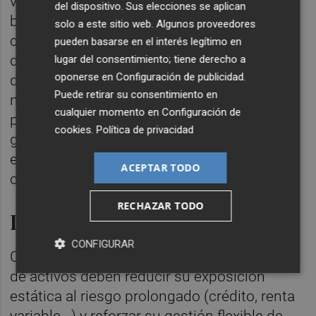
visor los movimientos de los principales
del dispositivo. Sus elecciones se aplican
bancos centrales del mundo, empeñados en
solo a este sitio web. Algunos proveedores
combatir la inflación para lo que están
pueden basarse en el interés legítimo en
dispuestos a subir los tipos incluso a riesgo
lugar del consentimiento; tiene derecho a
oponerse en
Configuración de publicidad
.
de provocar una recesión. Por lo tanto, es
Puede retirar su consentimiento en
necesario evaluar la gravedad de esa
cualquier momento en
Configuración de
potencial, las posibles respuestas de los
cookies
.
Política de privacidad
gobiernos y el probable impacto en las
expectativas de inflación para ajustar las
ACEPTAR TODO
carteras en consecuencia.
RECHAZAR TODO
Los bancos centrales
CONFIGURAR
Creemos que, en este entorno, los gestores
de activos deben reducir su exposición
estática al riesgo prolongado (crédito, renta