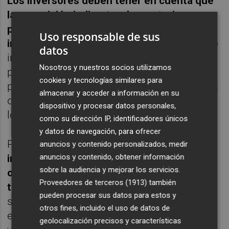
Los inversores deben tener en cuenta que
la exposición indirecta a las materias
primas puede ser una cobertura contra la
Uso responsable de sus
inflación
, especialmente en este episodio de
datos
infra inversión desacertada en materias
Nosotros y nuestros socios utilizamos
primas. Pensamos que tampoco debemos
cookies y tecnologías similares para
pasar por alto aquellos sectores o empresas
almacenar y acceder a información en su
que se benefician de la capacidad de subir
dispositivo y procesar datos personales,
los precios o del apoyo de los gobiernos
como su dirección IP, identificadores únicos
y datos de navegación, para ofrecer
Por último,
mantenemos la idea de que es
anuncios y contenido personalizados, medir
anuncios y contenido, obtener información
importante seguir invirtiendo en temáticas
sobre la audiencia y mejorar los servicios.
o convicciones a largo plazo como la
Proveedores de terceros (1913)
también
transición ecológica
. Sin embargo, esta
pueden procesar sus datos para estos y
situación en la que nos movemos no es
otros fines, incluido el uso de datos de
estática. No hay que dejar de tener en el
geolocalización precisos y características