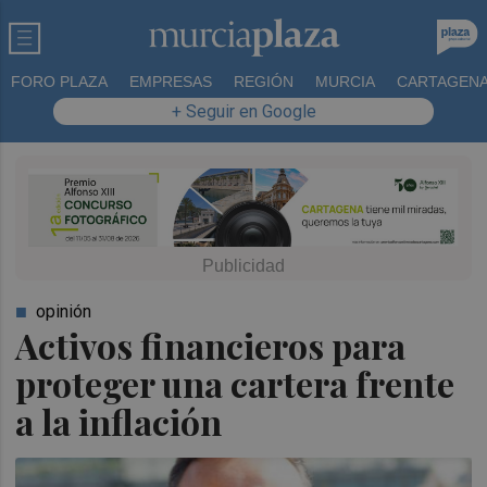
FORO PLAZA
EMPRESAS
REGIÓN
MURCIA
CARTAGEN
+ Seguir en Google
opinión
Activos financieros para
proteger una cartera frente
a la inflación