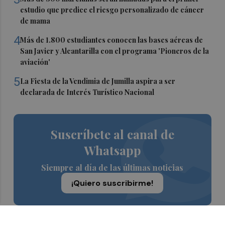
estudio que predice el riesgo personalizado de cáncer
de mama
4
Más de 1.800 estudiantes conocen las bases aéreas de
San Javier y Alcantarilla con el programa 'Pioneros de la
aviación'
5
La Fiesta de la Vendimia de Jumilla aspira a ser
declarada de Interés Turístico Nacional
Suscríbete al canal de
Whatsapp
Siempre al día de las últimas noticias
¡Quiero suscribirme!