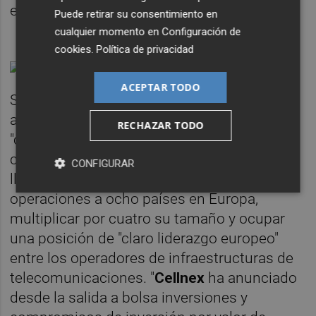
el despliegue de iniciativas adicionales).
Puede retirar su consentimiento en
cualquier momento en
Configuración de
cookies
.
Política de privacidad
ACEPTAR TODO
Su presidente,
Franco Bernabè
, destacó el
apoyo del consejo a una estrategia de
RECHAZAR TODO
"crecimiento sostenido" que, en algo más de
cinco años desde la salida a bolsa, ha
CONFIGURAR
llevado a la compañía a extender sus
operaciones a ocho países en Europa,
multiplicar por cuatro su tamaño y ocupar
una posición de "claro liderazgo europeo"
entre los operadores de infraestructuras de
telecomunicaciones. "
Cellnex
ha anunciado
desde la salida a bolsa inversiones y