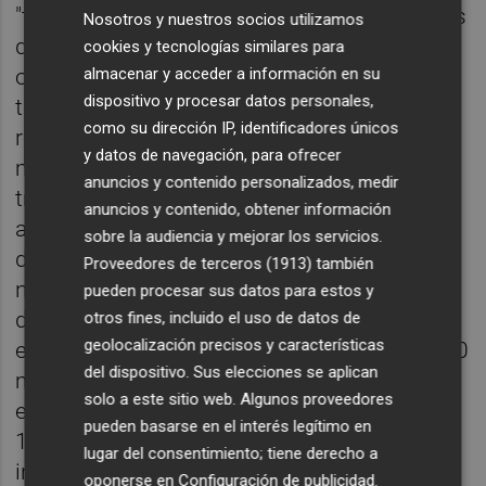
"transformacionales", es decir, transacciones
Nosotros y nuestros socios utilizamos
que implican una combinación de activos u
cookies y tecnologías similares para
almacenar y acceder a información en su
otras oportunidades de negocio de
dispositivo y procesar datos personales,
transformación con grandes operadores de
como su dirección IP, identificadores únicos
redes móviles que implican la aportación de
y datos de navegación, para ofrecer
más de 15.000 emplazamientos en una sola
anuncios y contenido personalizados, medir
transacción.
Cellnex
detalló que podría
anuncios y contenido, obtener información
adquirir estas infraestructuras a cambio de
sobre la audiencia y mejorar los servicios.
dinero en efectivo y/o de la emisión de
Proveedores de terceros (1913)
también
nuevas acciones (pago en especie) en
pueden procesar sus datos para estos y
diferentes etapas por un tamaño agregado
otros fines, incluido el uso de datos de
geolocalización precisos y características
estimado de aproximadamente hasta 11.000
del dispositivo. Sus elecciones se aplican
millones de euros (basado en el valor de
solo a este sitio web. Algunos proveedores
empresa, asumiendo la adquisición del
pueden basarse en el interés legítimo en
100% de los objetivos relevantes e
lugar del consentimiento; tiene derecho a
incluyendo los programas de 'build-to-suit' o
oponerse en
Configuración de publicidad
.