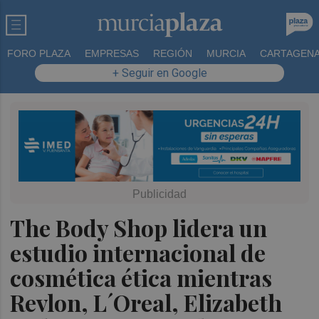
FORO PLAZA
EMPRESAS
REGIÓN
MURCIA
CARTAGEN
+ Seguir en Google
The Body Shop lidera un
estudio internacional de
cosmética ética mientras
Revlon, L´Oreal, Elizabeth