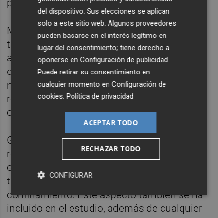
productos vendidos en el resto del mundo.
del dispositivo. Sus elecciones se aplican
solo a este sitio web. Algunos proveedores
Marcas como L'Oreal Paris, Sephora y Revlon
pueden basarse en el interés legítimo en
también están comprometidas con el
lugar del consentimiento; tiene derecho a
abastecimiento ético de su mica, un mineral
oponerse en
Configuración de publicidad
.
que ayuda a agregar pigmento a su
Puede retirar su consentimiento en
maquillaje, pero que a veces puede
cualquier momento en
Configuración de
cookies
.
Política de privacidad
recogerse a través de prácticas poco éticas
como el trabajo infantil.
ACEPTAR TODO
Gracias a la pandemia, se ha puesto de
RECHAZAR TODO
relieve el bienestar de los empleados en las
empresas, ya que las personas se adaptan a
CONFIGURAR
trabajar desde casa y al estrés del
confinamiento. Este aspecto también se ha
incluido en el estudio, además de cualquier