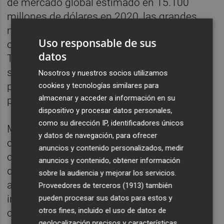
de mercado global estimado en 15.100
millones de dólares en 2020, las grandes
marcas de cosmética quieren subirse al
Uso responsable de sus
carro de la "belleza limpia". Así, por ejemplo,
datos
The Body Shop anunció recientemente que
se ha comprometido a hacer que todos sus
Nosotros y nuestros socios utilizamos
productos sean completamente veganos
cookies y tecnologías similares para
almacenar y acceder a información en su
para 2023.
dispositivo y procesar datos personales,
como su dirección IP, identificadores únicos
Muchas marcas de cosméticos se
y datos de navegación, para ofrecer
consideran a sí mismas como “libres de
anuncios y contenido personalizados, medir
crueldad” en su sitio web, pero en China
anuncios y contenido, obtener información
deben, por ley, someterse a pruebas con
sobre la audiencia y mejorar los servicios.
animales. Sin embargo, muchas marcas
Proveedores de terceros (1913)
también
incluidas en el estudio mostraron su
pueden procesar sus datos para estos y
otros fines, incluido el uso de datos de
compromiso para ser éticos con sus
geolocalización precisos y características