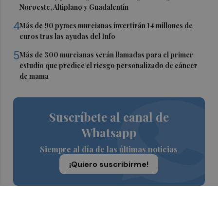
Noroeste, Altiplano y Guadalentín
4
Más de 90 pymes murcianas invertirán 14 millones de
euros tras las ayudas del Info
5
Más de 300 murcianas serán llamadas para el primer
estudio que predice el riesgo personalizado de cáncer
de mama
Suscríbete al canal de
Whatsapp
Siempre al día de las últimas noticias
¡Quiero suscribirme!