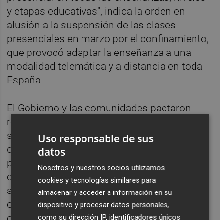
y etapas educativas", indica la orden en
alusión a la suspensión de las clases
presenciales en marzo por el confinamiento,
que provocó adaptar la enseñanza a una
modalidad telemática y a distancia en toda
España.
El Gobierno y las comunidades pactaron
recuperar los aprendizajes que el alumnado
se perdió durante el confinamiento, para lo
Uso responsable de sus
que se harán adaptaciones de las
datos
programaciones didácticas del próximo
Nosotros y nuestros socios utilizamos
curso, y se establecerán "planes de
cookies y tecnologías similares para
seguimiento y apoyo para el alumnado que
almacenar y acceder a información en su
experimente mayores dificultades en las
dispositivo y procesar datos personales,
circunstancias actuales".
como su dirección IP, identificadores únicos