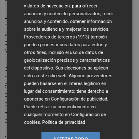
y datos de navegación, para ofrecer
anuncios y contenido personalizados, medir
Las comunidades autónomas se
anuncios y contenido, obtener información
comprometieron a seguir "las indicaciones
sobre la audiencia y mejorar los servicios.
establecidas por las autoridades sanitarias
Proveedores de terceros (1913)
también
estatales y autonómicas". Además, los
pueden procesar sus datos para estos y
Ministerios de Educación y Sanidad
otros fines, incluido el uso de datos de
remitieron una serie de recomendaciones
geolocalización precisos y características
para el próximo curso, como grupos de
del dispositivo. Sus elecciones se aplican
solo a este sitio web. Algunos proveedores
hasta 20 alumnos en las etapas de Infantil y
pueden basarse en el interés legítimo en
Secundaria sin que tengan que mantener la
lugar del consentimiento; tiene derecho a
distancia de seguridad de metro y medio,
oponerse en
Configuración de publicidad
.
aunque se deja en mano de los gobiernos
Puede retirar su consentimiento en
autonómicos poder ampliar ese número de
cualquier momento en
Configuración de
escolares hasta 25, el máximo legal.
cookies
.
Política de privacidad
Con este acuerdo, las comunidades
ACEPTAR TODO