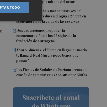
recupera la voz y la mirada del actor
ar
PTAR TODO
2
Fin a la racha de seis macrotrasvases del
Tajo al Segura: reducen el agua a 27 hm3 en
septiembre por la caída de las reservas
3
Dos asociaciones proponen la
la
conmemoración de los 22 siglos de la
fundación de Cartagena
4
Álvaro Giménez, el último en llegar: "Cuando
te llama el Real Murcia poco tienes que
.
pensar"
5
Las Fiestas de Sodales de Fortuna arrancan
este fin de semana: estas son sus once Ninfas
Suscríbete al canal
de Whatsapp