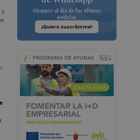
Siempre al día de las últimas
 y
noticias
os
¡Quiero suscribirme!
ar
e
a