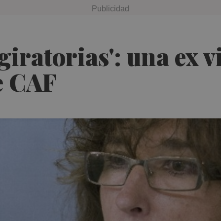
giratorias': una ex 
e CAF