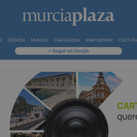
S
REGIÓN
MURCIA
CARTAGENA
MAR MENOR
CULTUR
+ Seguir en Google