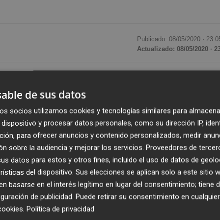
Publicado: 08/05/2020 ·
23:0
Actualizado: 08/05/2020 · 2
de la compañía a Idoia Zenarrutzabeitia, quien fue
e diez años
, entre 1999 y 2009, según informó el fabrica
able de sus datos
tia será designada consejera con carácter dominical, en
os socios utilizamos cookies y tecnologías similares para almacena
nsejero que actualmente ocupa el sillón de la entidad, Jo
dispositivo y procesar datos personales, como su dirección IP, iden
ción.
ción, para ofrecer anuncios y contenido personalizados, medir anun
n sobre la audiencia y mejorar los servicios.
Proveedores de tercer
ón de la junta convocada para el 13 de junio, en la
s datos para estos y otros fines, incluido el uso de datos de geolo
rísticas del dispositivo. Sus elecciones se aplican solo a este sitio
al grupo Mayoral
, después de que el grupo textil se haya
 basarse en el interés legítimo en lugar del consentimiento; tiene 
ía. Este sillón lo ocupará el dueño del grupo, Manuel
guración de publicidad
. Puede retirar su consentimiento en cualqu
cookies
.
Política de privacidad