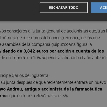
eitia, licenciada en Derecho Económico Jurídico, tras dej
RECHAZAR TODO
ACE
años del consejo de la Comisión Nacional de los
 consejeros a la junta general de accionistas que, tras 
 el número de miembros del consejo en once, de los que
 de asamblea de la compañía guipuzcoana figura la
ividendo de 0,842 euros por acción a cuenta de los
a de un importe un 10% superior al abonado el año anterior
a su junta después de que recientemente entrara un nuevo
avo Andreu, antiguo accionista de la farmacéutica
irma
, que en marzo elevó hasta el 5%.