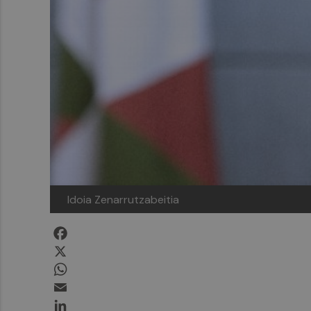
Idoia Zenarrutzabeitia
Facebook
X
WhatsApp
Email
LinkedIn