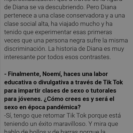
de Diana se va descubriendo. Pero Diana
pertenece a una clase conservadora y a una
clase social alta, ha viajado mucho y ha
tenido que experimentar esas primeras
veces que una persona negra sufre la misma
discriminación. La historia de Diana es muy
interesante por todos esos contrastes.
- Finalmente, Noemí, haces una labor
educativa o divulgativa a través de Tik Tok
para impartir clases de sexo o tutorales
para jóvenes. ¿Cómo crees es y será el
sexo en época pandémica?
-Sí, tengo que retomar Tik Tok porque está
teniendo un éxito maravilloso. Y mira que
hablo de bollos y de barras porque la