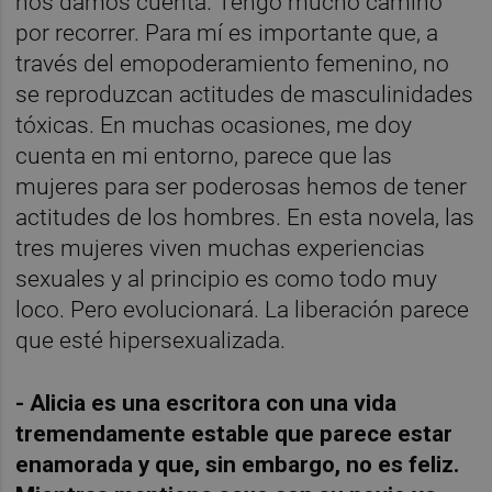
nos damos cuenta. Tengo mucho camino
por recorrer. Para mí es importante que, a
través del emopoderamiento femenino, no
se reproduzcan actitudes de masculinidades
tóxicas. En muchas ocasiones, me doy
cuenta en mi entorno, parece que las
mujeres para ser poderosas hemos de tener
actitudes de los hombres. En esta novela, las
tres mujeres viven muchas experiencias
sexuales y al principio es como todo muy
loco. Pero evolucionará. La liberación parece
que esté hipersexualizada.
- Alicia es una escritora con una vida
tremendamente estable que parece estar
enamorada y que, sin embargo, no es feliz.