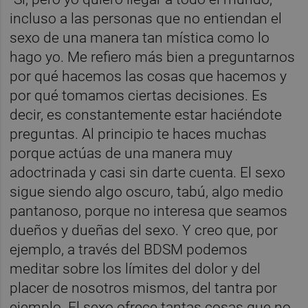
incluso a las personas que no entiendan el
sexo de una manera tan mística como lo
hago yo. Me refiero más bien a preguntarnos
por qué hacemos las cosas que hacemos y
por qué tomamos ciertas decisiones. Es
decir, es constantemente estar haciéndote
preguntas. Al principio te haces muchas
porque actúas de una manera muy
adoctrinada y casi sin darte cuenta. El sexo
sigue siendo algo oscuro, tabú, algo medio
pantanoso, porque no interesa que seamos
dueños y dueñas del sexo. Y creo que, por
ejemplo, a través del BDSM podemos
meditar sobre los límites del dolor y del
placer de nosotros mismos, del tantra por
ejemplo. El sexo ofrece tantas cosas que no