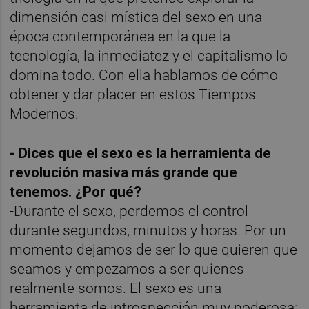
dimensión casi mística del sexo en una
época contemporánea en la que la
tecnología, la inmediatez y el capitalismo lo
domina todo. Con ella hablamos de cómo
obtener y dar placer en estos Tiempos
Modernos.
- Dices que el sexo es la herramienta de
revolución masiva más grande que
tenemos. ¿Por qué?
-Durante el sexo, perdemos el control
durante segundos, minutos y horas. Por un
momento dejamos de ser lo que quieren que
seamos y empezamos a ser quienes
realmente somos. El sexo es una
herramienta de introspección muy poderosa: