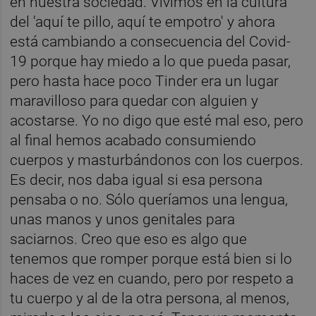
en nuestra sociedad. Vivimos en la cultura
del 'aquí te pillo, aquí te empotro' y ahora
está cambiando a consecuencia del Covid-
19 porque hay miedo a lo que pueda pasar,
pero hasta hace poco Tinder era un lugar
maravilloso para quedar con alguien y
acostarse. Yo no digo que esté mal eso, pero
al final hemos acabado consumiendo
cuerpos y masturbándonos con los cuerpos.
Es decir, nos daba igual si esa persona
pensaba o no. Sólo queríamos una lengua,
unas manos y unos genitales para
saciarnos. Creo que eso es algo que
tenemos que romper porque está bien si lo
haces de vez en cuando, pero por respeto a
tu cuerpo y al de la otra persona, al menos,