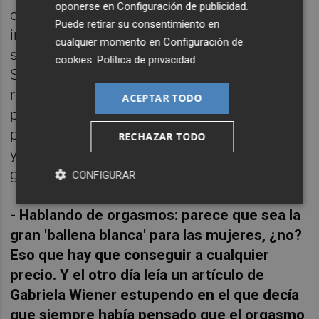
oponerse en
Configuración de publicidad
.
con el Satisfayer o no les gusta, o les causa
Puede retirar su consentimiento en
incluso dolor. Y se sienten fuera de esta
cualquier momento en
Configuración de
sociedad porque hay tanta revolución con el
cookies
.
Política de privacidad
Satisfayer que se preguntan: 'Bueno, ¿estaré
rota?'. Y eso jamás podemos pensarlo
ACEPTAR TODO
porque nunca se puede hegemonizar el
placer. Cada cuerpo disfruta de una manera
RECHAZAR TODO
y hemos de descubrir qué es lo que nos
gusta.
CONFIGURAR
- Hablando de orgasmos: parece que sea la
gran 'ballena blanca' para las mujeres, ¿no?
Eso que hay que conseguir a cualquier
precio. Y el otro día leía un artículo de
Gabriela Wiener estupendo en el que decía
que siempre había pensado que el orgasmo