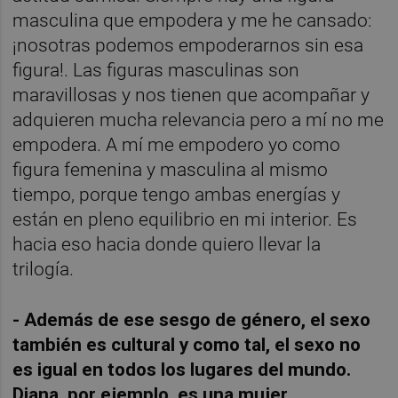
masculina que empodera y me he cansado:
¡nosotras podemos empoderarnos sin esa
figura!. Las figuras masculinas son
maravillosas y nos tienen que acompañar y
adquieren mucha relevancia pero a mí no me
empodera. A mí me empodero yo como
figura femenina y masculina al mismo
tiempo, porque tengo ambas energías y
están en pleno equilibrio en mi interior. Es
hacia eso hacia donde quiero llevar la
trilogía.
- Además de ese sesgo de género, el sexo
también es cultural y como tal, el sexo no
es igual en todos los lugares del mundo.
Diana, por ejemplo, es una mujer