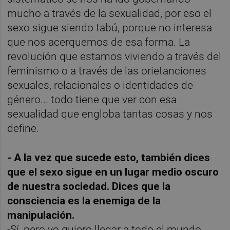
mucho a través de la sexualidad, por eso el
sexo sigue siendo tabú, porque no interesa
que nos acerquemos de esa forma. La
revolución que estamos viviendo a través del
feminismo o a través de las orietanciones
sexuales, relacionales o identidades de
género... todo tiene que ver con esa
sexualidad que engloba tantas cosas y nos
define.
- A la vez que sucede esto, también dices
que el sexo sigue en un lugar medio oscuro
de nuestra sociedad. Dices que la
consciencia es la enemiga de la
manipulación.
-Sí, pero yo quiero llegar a todo el mundo,