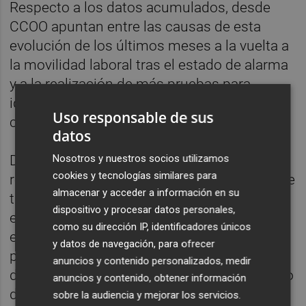
Respecto a los datos acumulados, desde
CCOO apuntan entre las causas de esta
evolución de los últimos meses a la vuelta a
la movilidad laboral tras el estado de alarma
y a la realización de más pruebas para
identificar los casos y las correspondientes
Uso responsable de sus
cuarentenas.
datos
Nosotros y nuestros socios utilizamos
Durante los meses de abril y mayo,
cookies y tecnologías similares para
recuerdan desde el sindicato, 3,4 millones de
almacenar y acceder a información en su
trabajadores llegaron a estar en un
dispositivo y procesar datos personales,
expediente de regulación temporal de
como su dirección IP, identificadores únicos
empleo (ERTE), 1,5 millones de autónomos
y datos de navegación, para ofrecer
pararon o redujeron su actividad y millones
anuncios y contenido personalizados, medir
de empleados teletrabajaron. Con el proceso
anuncios y contenido, obtener información
de desescalada, se comenzó a retomar gran
sobre la audiencia y mejorar los servicios.