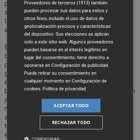
parte de la actividad laboral. A cierre de
Proveedores de terceros (1913)
también
pueden procesar sus datos para estos y
septiembre, quedaban unos 700.000
otros fines, incluido el uso de datos de
trabajadores en un ERTE y 150.000
geolocalización precisos y características
autónomos con prestación extraordinaria.
del dispositivo. Sus elecciones se aplican
solo a este sitio web. Algunos proveedores
El aumento del ritmo de bajas por covid-19
pueden basarse en el interés legítimo en
también ha tenido reflejo en el coste de esta
lugar del consentimiento; tiene derecho a
partida. Así, de los 224 millones que se
oponerse en
Configuración de publicidad
.
gastaron en marzo se pasó a 566 millones
Puede retirar su consentimiento en
cualquier momento en
Configuración de
en abril, peor mes para la pandemia, para
cookies
.
Política de privacidad
bajar a 170 millones en mayo, 34 millones en
junio y volver a repuntar desde los 46
ACEPTAR TODO
millones de julio a los 144 millones de
agosto y 185 millones ya en septiembre. En
RECHAZAR TODO
total, se han desembolsado 1.369 millones
en bajas por coronavirus, tanto infecciones
CONFIGURAR