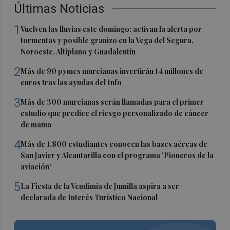
Últimas Noticias
1
Vuelven las lluvias este domingo: activan la alerta por
tormentas y posible granizo en la Vega del Segura,
Noroeste, Altiplano y Guadalentín
2
Más de 90 pymes murcianas invertirán 14 millones de
euros tras las ayudas del Info
3
Más de 300 murcianas serán llamadas para el primer
estudio que predice el riesgo personalizado de cáncer
de mama
4
Más de 1.800 estudiantes conocen las bases aéreas de
San Javier y Alcantarilla con el programa 'Pioneros de la
aviación'
5
La Fiesta de la Vendimia de Jumilla aspira a ser
declarada de Interés Turístico Nacional