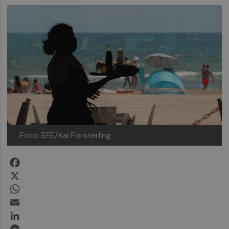
Foto: EFE/Kai Försterling
Facebook
X
WhatsApp
Email
LinkedIn
Messenger