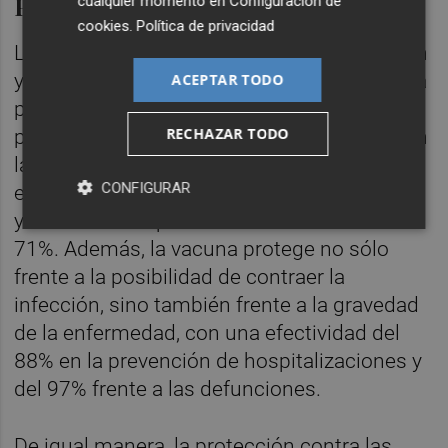
Porcentajes de efectividad
cualquier momento en
Configuración de
cookies
.
Política de privacidad
Los beneficios de la vacunación se observan
ya desde la primera dosis, ya que con sólo la
ACEPTAR TODO
primera pauta se reduce a la mitad la
RECHAZAR TODO
probabilidad de contraer la enfermedad. Con
la pauta completa de vacunación, la
CONFIGURAR
efectividad frente a la infección sintomática
y asintomática por SARS-CoV-2 alcanza el
71%. Además, la vacuna protege no sólo
frente a la posibilidad de contraer la
infección, sino también frente a la gravedad
de la enfermedad, con una efectividad del
88% en la prevención de hospitalizaciones y
del 97% frente a las defunciones.
De igual manera, la protección contra las