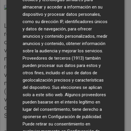
almacenar y acceder a información en su
dispositivo y procesar datos personales,
como su dirección IP, identificadores únicos
Los datos sobre casos de COVID-19 en
y datos de navegación, para ofrecer
residentes de centros de mayores se
anuncios y contenido personalizados, medir
obtuvieron a partir de la información de la
anuncios y contenido, obtener información
vigilancia universal notificada a la RENAVE,
sobre la audiencia y mejorar los servicios.
mientras que la información sobre
Proveedores de terceros (1913)
también
pueden procesar sus datos para estos y
residentes en centros de mayores
otros fines, incluido el uso de datos de
vacunados se obtuvo a partir del Registro
geolocalización precisos y características
nacional de vacunación frente a la COVID-19
del dispositivo. Sus elecciones se aplican
(REGVACU) y de la gestión integral de la
solo a este sitio web. Algunos proveedores
vacunación de COVID-19 realizada por las
pueden basarse en el interés legítimo en
comunidades autónomas y el Ministerio de
lugar del consentimiento; tiene derecho a
Sanidad.
oponerse en
Configuración de publicidad
.
Puede retirar su consentimiento en