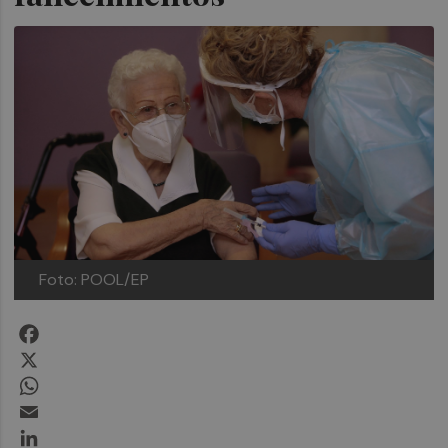
Foto: POOL/EP
Facebook
X
WhatsApp
Email
LinkedIn