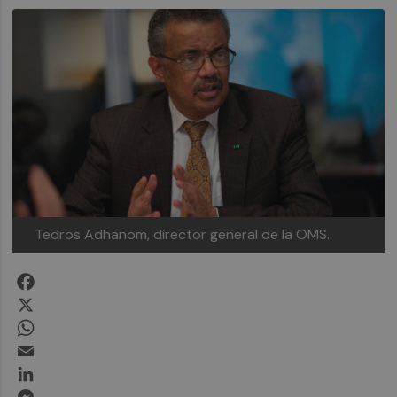
Tedros Adhanom, director general de la OMS.
Facebook
X
WhatsApp
Email
LinkedIn
Messenger