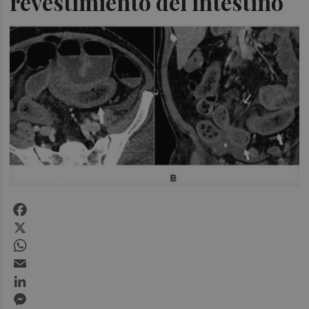
revestimiento del intestino
Facebook
X
WhatsApp
Email
LinkedIn
Messenger