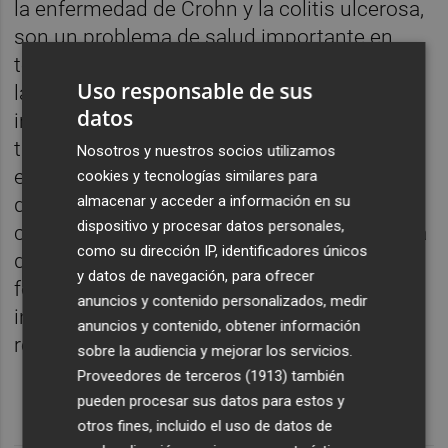
la enfermedad de Crohn y la colitis ulcerosa,
son un problema de salud importante en
todo el mundo y provocan graves daños en
Uso responsable de sus
la capa de células epiteliales que recubren el
datos
intestino. En esas condiciones, el intestino
tiene una capacidad limitada de reparación
Nosotros y nuestros socios utilizamos
eficaz para restablecer su principal función
cookies y tecnologías similares para
almacenar y acceder a información en su
de absorción y se asocia con síntomas
dispositivo y procesar datos personales,
como la diarrea, la deshidratación, la pérdida
como su dirección IP, identificadores únicos
de peso y la malnutrición. El desarrollo de
y datos de navegación, para ofrecer
formas de apoyar la reparación del tejido
anuncios y contenido personalizados, medir
intestinal mejorará drásticamente la
anuncios y contenido, obtener información
recuperación del paciente.
sobre la audiencia y mejorar los servicios.
Proveedores de terceros (1913)
también
pueden procesar sus datos para estos y
otros fines, incluido el uso de datos de