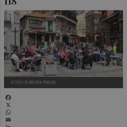
118
FOTO: EUROPA PRESS
Facebook
X
WhatsApp
Email
LinkedIn