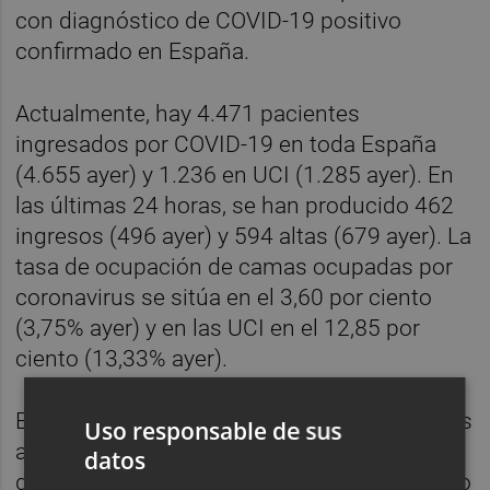
con diagnóstico de COVID-19 positivo
confirmado en España.
Actualmente, hay 4.471 pacientes
ingresados por COVID-19 en toda España
(4.655 ayer) y 1.236 en UCI (1.285 ayer). En
las últimas 24 horas, se han producido 462
ingresos (496 ayer) y 594 altas (679 ayer). La
tasa de ocupación de camas ocupadas por
coronavirus se sitúa en el 3,60 por ciento
(3,75% ayer) y en las UCI en el 12,85 por
ciento (13,33% ayer).
Entre el 23 y el 29 de mayo, las comunidades
Uso responsable de sus
autónomas han realizado 695.351 pruebas
datos
diagnósticas, de las cuales 445.380 han sido