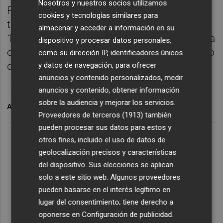
Nosotros y nuestros socios utilizamos
PCR y 249.971 test de antígenos, con una
cookies y tecnologías similares para
tasa global por 100.000 habitantes de
almacenar y acceder a información en su
1.478,65. La tasa total de positividad se sitúa
dispositivo y procesar datos personales,
en el 4,86 por ciento, frente al 4,87 por ciento
como su dirección IP, identificadores únicos
de ayer.
y datos de navegación, para ofrecer
anuncios y contenido personalizados, medir
anuncios y contenido, obtener información
sobre la audiencia y mejorar los servicios.
ARCHIVADO EN
CORONAVIRUS
Proveedores de terceros (1913)
también
pueden procesar sus datos para estos y
otros fines, incluido el uso de datos de
geolocalización precisos y características
del dispositivo. Sus elecciones se aplican
solo a este sitio web. Algunos proveedores
pueden basarse en el interés legítimo en
lugar del consentimiento; tiene derecho a
oponerse en
Configuración de publicidad
.