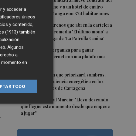
1
San Javier da viabilidad al nuevo contrato del
transporte urbano y a un hotel de cuatro
 en
r y acceder a
estrellas en La Manga con 324 habitaciones
tificadores únicos
2
cios y contenido,
Estos son los estrenos que abren la cartelera
en agosto: de la comedia 'El último mono' a
os (1913)
también
una nueva entrega de 'La Patrulla Canina'
calización
 web. Algunos
3
Los Belones se organiza para ganar
derecho a
visibilidad en internet con una plataforma
ier momento en
colaborativa
4
Luz verde al plan que priorizará sombras,
,
aislamiento y eficiencia energética en los
PTAR TODO
colegios públicos de Cartagena
5
Mounir, en el Real Murcia: "Llevo deseando
que llegue este momento desde que empecé
a jugar"
r