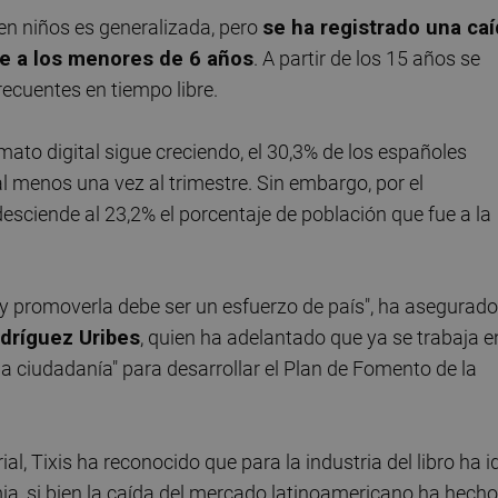
 en niños es generalizada, pero
se ha registrado una ca
ee a los menores de 6 años
. A partir de los 15 años se
recuentes en tiempo libre.
rmato digital sigue creciendo, el 30,3% de los españoles
l menos una vez al trimestre. Sin embargo, por el
desciende al 23,2% el porcentaje de población que fue a la
a y promoverla debe ser un esfuerzo de país", ha asegurado
dríguez Uribes
, quien ha adelantado que ya se trabaja e
la ciudadanía" para desarrollar el Plan de Fomento de la
al, Tixis ha reconocido que para la industria del libro ha i
mia, si bien la caída del mercado latinoamericano ha hecho