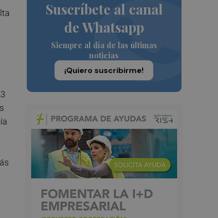
Suscríbete al canal
lta
de Whatsapp
Siempre al día de las últimas
noticias
¡Quiero suscribirme!
,3
es
ía
más