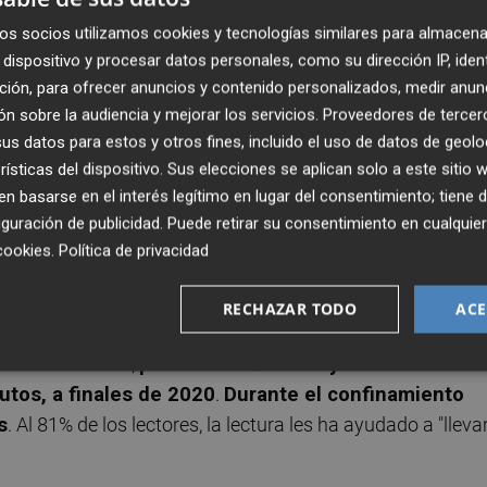
 leen al menos una vez a la semana ha alcanzado el 52,7%,
os socios utilizamos cookies y tecnologías similares para almacena
l 57% durante el confinamiento
, tal y como refleja el
dispositivo y procesar datos personales, como su dirección IP, iden
ción, para ofrecer anuncios y contenido personalizados, medir anun
 los meses de marzo a mayo tras declararse el estado de
n sobre la audiencia y mejorar los servicios.
Proveedores de tercer
s datos para estos y otros fines, incluido el uso de datos de geolo
rísticas del dispositivo. Sus elecciones se aplican solo a este sitio
fícil. El libro ha tenido un papel muy relevante para los
 basarse en el interés legítimo en lugar del consentimiento; tiene 
amiento y nuestra vida ha cambiado radicalmente y
guración de publicidad
. Puede retirar su consentimiento en cualqu
do durante 2020 un faro que ha permitido a mucha gente
cookies
.
Política de privacidad
s de la Federación de Gremios de Editores de España (FGEE)
RECHAZAR TODO
ACE
 ha incrementado,
pasando de 6 horas y 55 minutos
utos, a finales de 2020
.
Durante el confinamiento
s
. Al 81% de los lectores, la lectura les ha ayudado a "lleva