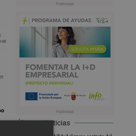
1
9:40
ún
po
Últimas Noticias