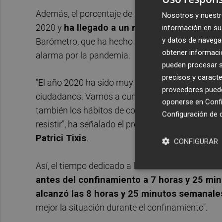
Además, el porcentaje de lectores de libros que
Nosotros y nuestr
2020 y
ha llegado a un máximo histórico de
información en su 
y datos de navega
Barómetro, que ha hecho especial incidencia en
obtener informació
alarma por la pandemia.
pueden procesar su
precisos y caracte
"El año 2020 ha sido muy largo, muy duro y muy di
proveedores pueden
ciudadanos. Vamos a cumplir un año del confin
oponerse en
Confi
también los hábitos de consumo: el libro ha si
Configuración de 
resistir", ha señalado el presidente en funcione
Patrici Tixis
.
CONFIGURAR
Así, el tiempo dedicado a la lectura también se
antes del confinamiento a 7 horas y 25 min
alcanzó las 8 horas y 25 minutos semanale
mejor la situación durante el confinamiento".