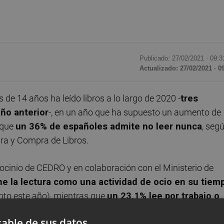
Publicado: 27/02/2021 ·
09:3
Actualizado: 27/02/2021 · 0
de 14 años ha leído libros a lo largo de 2020 -
tres
ño anterior
-, en un año que ha supuesto un aumento de
l que
un 36% de españoles admite no leer nunca
, seg
ra y Compra de Libros.
rocinio de CEDRO y en colaboración con el Ministerio de
ne la lectura como una actividad de ocio en su tiem
nto este año), mientras que
un 23,1% lee por trabajo o
able de sus datos