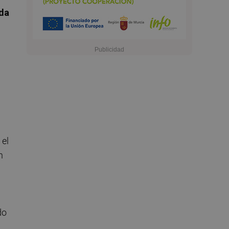
ída
 el
n
do