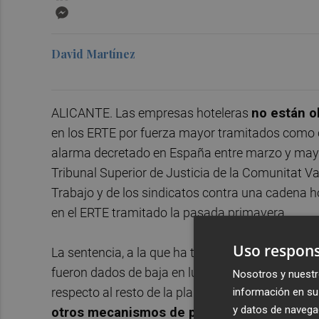
Messenger
David Martínez
ALICANTE. Las empresas hoteleras
no están ob
en los ERTE por fuerza mayor tramitados como c
alarma decretado en España entre marzo y mayo d
Tribunal Superior de Justicia de la Comunitat Va
Trabajo y de los sindicatos contra una cadena h
en el ERTE tramitado la pasada primavera.
Uso respons
La sentencia, a la que ha tenido acceso
Valenci
fueron dados de baja en lugar de ser incluidos 
Nosotros y nuestr
respecto al resto de la plantilla, ya que la pro
información en su 
y datos de navega
otros mecanismos de protección
para este t