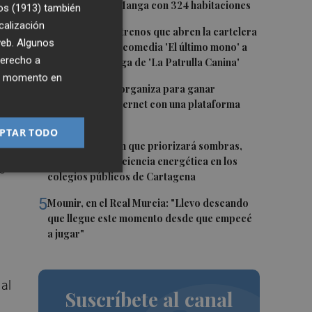
estrellas en La Manga con 324 habitaciones
os (1913)
también
calización
2
Estos son los estrenos que abren la cartelera
 web. Algunos
en agosto: de la comedia 'El último mono' a
derecho a
una nueva entrega de 'La Patrulla Canina'
ado
ier momento en
3
Los Belones se organiza para ganar
.
visibilidad en internet con una plataforma
colaborativa
PTAR TODO
4
Luz verde al plan que priorizará sombras,
n
aislamiento y eficiencia energética en los
e
colegios públicos de Cartagena
5
Mounir, en el Real Murcia: "Llevo deseando
que llegue este momento desde que empecé
a jugar"
 al
Suscríbete al canal