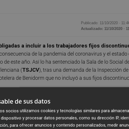
Publicado: 11/10/2020 ·
11:4
Actualizado: 11/10/2020 · 1
ligadas a incluir a los trabajadores fijos discontinu
onsecuencia de la pandemia del coronavirus y el estado
e este año. Así lo ha sentenciado la Sala de lo Social de
lenciana (
TSJCV
), tras una demanda de la Inspección de
otelera de Benidorm que no incluyó a sus fijos discontinu
able de sus datos
a
Plaza
, rechaza que los trabajadores fijos discontinuos q
en el ERTE hayan quedado en una situación de desprotecci
os socios utilizamos cookies y tecnologías similares para almacena
fusión normativa del Gobierno en estos meses ha establecido
dispositivo y procesar datos personales, como su dirección IP, iden
ción, para ofrecer anuncios y contenido personalizados, medir anun
ipo de trabajadores (por ejemplo, ampliando el periodo