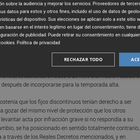
n sobre la audiencia y mejorar los servicios.
Proveedores de tercer
r desempleo), y concluye que la inclusión o no de estos
s datos para estos y otros fines, incluido el uso de datos de geolo
estativa" de la empresa que tramita el expediente.
rísticas del dispositivo. Sus elecciones se aplican solo a este sitio
 basarse en el interés legítimo en lugar del consentimiento; tiene 
ede ser recurrido, pero sienta un importante precedente, d
guración de publicidad
. Puede retirar su consentimiento en cualqu
incluido a sus trabajadores fijos discontinuos en el ERTE
cookies
.
Política de privacidad
ere el fallo, representada por el despacho de abogados
ue le tramitó el ERTE,
aprobado por silencio
RECHAZAR TODO
ACE
anda se refería a 29 empleados fijos discontinuos que bie
erencia, establecida en base a 2019, o bien fueron dados d
o después de incorporarse para la temporada alta.
ostenía que los fijos discontinuos tenían derecho a ser
ra gozar del mismo nivel de protección que los otros
 levantar acta por infracción grave si no respondía a su
cambio, se ha posicionado en sentido totalmente contrario,
a a través de los Reales Decretos mencionados, y en