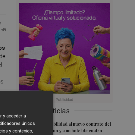
6
1:49
os
 de
l
os
ue
Últimas Noticias
ón
r y acceder a
1
tificadores únicos
San Javier da viabilidad al nuevo contrato del
transporte urbano y a un hotel de cuatro
cios y contenido,