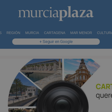
S
REGIÓN
MURCIA
CARTAGENA
MAR MENOR
CULTUR
+ Seguir en Google