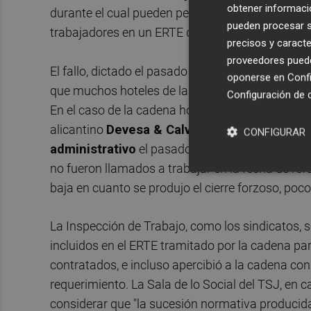
obtener informació
durante el cual pueden percibir la prestación po
pueden procesar su
trabajadores en un ERTE de fuerza mayor es "pot
precisos y caracte
proveedores pueden
El fallo, dictado el pasado 29 de septiembre, pu
oponerse en
Confi
que muchos hoteles de la provincia tampoco han 
Configuración de 
En el caso de la cadena hotelera a la que se refi
alicantino
Devesa & Calvo
(que fue el bufete q
CONFIGURAR
administrativo
el pasado mes de abril), la dem
no fueron llamados a trabajar en la fecha de ref
baja en cuanto se produjo el cierre forzoso, poc
La Inspección de Trabajo, como los sindicatos, s
incluidos en el ERTE tramitado por la cadena pa
contratados, e incluso apercibió a la cadena con
requerimiento. La Sala de lo Social del TSJ, en 
considerar que "la sucesión normativa producid