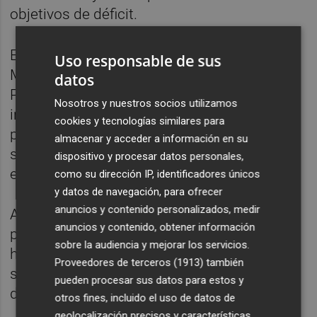
objetivos de déficit.
En cuanto a la Oferta de Empleo Público, el
Uso responsable de sus
Ministerio de Política Territorial y Función
datos
Pública aprobará 28.055 plazas en 2020,
Nosotros y nuestros socios utilizamos
inferior a la oferta de 33.000 plazas del año
cookies y tecnologías similares para
pasado (la mayor de los últimos diez años),
almacenar y acceder a información en su
si bien ahí se incluían 5.000 plazas de
dispositivo y procesar datos personales,
estabilización.
como su dirección IP, identificadores únicos
y datos de navegación, para ofrecer
anuncios y contenido personalizados, medir
Además, la OEP de este año incluye 8.996
anuncios y contenido, obtener información
plazas de promoción interna, la mayor de la
sobre la audiencia y mejorar los servicios.
historia. Los sindicatos no respaldaron la
Proveedores de terceros (1913)
también
semana pasada el acuerdo para las plazas
pueden procesar sus datos para estos y
de la AGE al considerarla "insuficiente".
otros fines, incluido el uso de datos de
geolocalización precisos y características