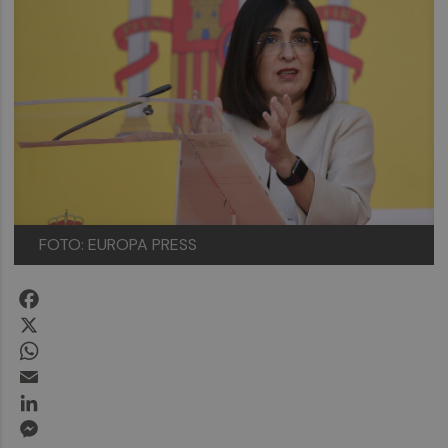
FOTO: EUROPA PRESS
Facebook
X
WhatsApp
Email
LinkedIn
Messenger