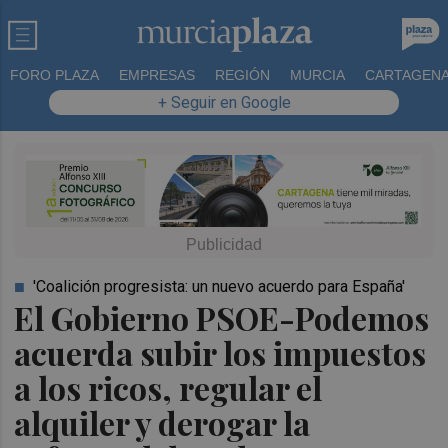
FORO PLAZA
EMPRESAS
REGIÓN
MURCIA
CARTAGEN
+ Seguir en Google
'Coalición progresista: un nuevo acuerdo para España'
El Gobierno PSOE-Podemos
acuerda subir los impuestos
a los ricos, regular el
alquiler y derogar la