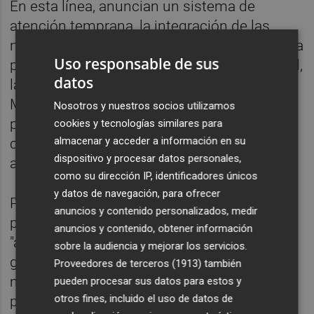
En esta línea, anuncian un sistema de
atención temprana, la integración de las
necesidades de las enfermedades raras en la
Uso responsable de sus
planificación global de la cobertura universal,
datos
la actualización de la Estrategia de Salud
Mental, con una estrategia específica de
Nosotros y nuestros socios utilizamos
prevención de la conducta suicida en
cookies y tecnologías similares para
almacenar y acceder a información en su
colaboración con las comunidades
dispositivo y procesar datos personales,
autónomas.
como su dirección IP, identificadores únicos
y datos de navegación, para ofrecer
Por lo que se refiere al personal sanitario, se
anuncios y contenido personalizados, medir
proponen mejorar sus condiciones
anuncios y contenido, obtener información
"agilizando el proceso para
sobre la audiencia y mejorar los servicios.
garantizar el cumplimiento del II Acuerdo en
Proveedores de terceros (1913)
también
materia de sanidad e impulsando un
pueden procesar sus datos para estos y
otros fines, incluido el uso de datos de
programa de retorno de los profesionales