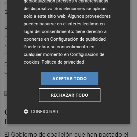
geolocalización precisos y características
que han tenido que salir a trabajar en
del dispositivo. Sus elecciones se aplican
sistemas sanitarios fuera de España.
solo a este sitio web. Algunos proveedores
pueden basarse en el interés legítimo en
Finalmente, anuncian un aumento en los
lugar del consentimiento; tiene derecho a
recursos para dotar el Fondo de Cohesión
oponerse en
Configuración de publicidad
.
Sanitaria y, dentro de la derogación de la
Puede retirar su consentimiento en
reforma laboral, la retirada urgente de la
cualquier momento en
Configuración de
cookies
.
Política de privacidad
posibilidad de despido por absentismo
causado por bajas por enfermedad.
ACEPTAR TODO
RECHAZAR TODO
Convenios con las ciudades con
CONFIGURAR
precios de alquiler más altos
El Gobierno de coalición que han pactado el