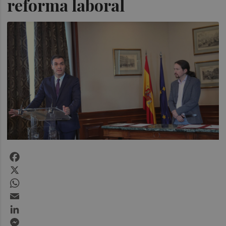
reforma laboral
Facebook
X
WhatsApp
Email
LinkedIn
Messenger