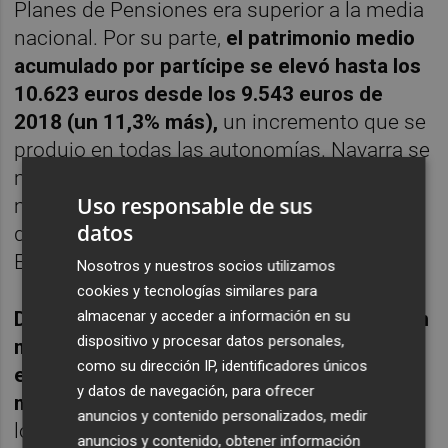
Planes de Pensiones era superior a la media
nacional. Por su parte,
el patrimonio medio
acumulado por partícipe se elevó hasta los
10.623 euros desde los 9.543 euros de
2018 (un 11,3% más),
un incremento que se
produjo en todas las autonomías. Navarra se
mantiene como la región con mayor ahorro
Uso responsable de sus
medio por partícipe (15.733 euros), seguida
datos
de País Vasco (14.164 euros), sin incluir
EPSV, y Madrid (13.397 euros).
Nosotros y nuestros socios utilizamos
cookies y tecnologías similares para
almacenar y acceder a información en su
Desde finales de 2012, el perfil de inversión
dispositivo y procesar datos personales,
medio del partícipe en planes ha ido
como su dirección IP, identificadores únicos
evolucionado hacia posiciones con una
y datos de navegación, para ofrecer
mayor exposición al riesgo
. De este modo,
anuncios y contenido personalizados, medir
los fondos mixtos han pasado de
anuncios y contenido, obtener información