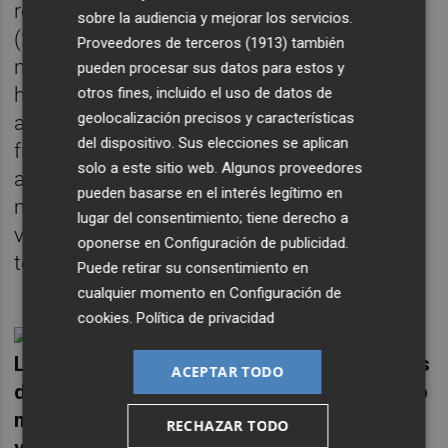
representar el 29% del patrimonio total
sobre la audiencia y mejorar los servicios.
(2012) a situarse en el 60,1% en 2019,
Proveedores de terceros (1913)
también
mientras que los productos Garantizados
pueden procesar sus datos para estos y
han continuado perdiendo importancia y
otros fines, incluido el uso de datos de
geolocalización precisos y características
ahora apenas representan el 10,2% del total,
del dispositivo. Sus elecciones se aplican
frente al 33,6% en 2012. En los últimos siete
solo a este sitio web. Algunos proveedores
años, el patrimonio con alguna exposición a
pueden basarse en el interés legítimo en
mercados de acciones (mixto o renta
lugar del consentimiento; tiene derecho a
variable) ha pasado del 37,4% al 74,2% del
oponerse en
Configuración de publicidad
.
total.
Puede retirar su consentimiento en
cualquier momento en
Configuración de
cookies
.
Política de privacidad
Los notables rendimientos de los mercados
ACEPTAR TODO
de acciones en 2019 elevaron el patrimonio
medio por partícipe en los planes de renta
RECHAZAR TODO