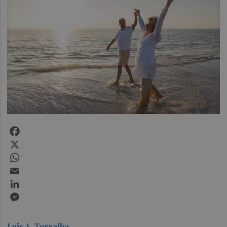
Facebook
X
WhatsApp
Email
LinkedIn
Messenger
Luis A. Torralba