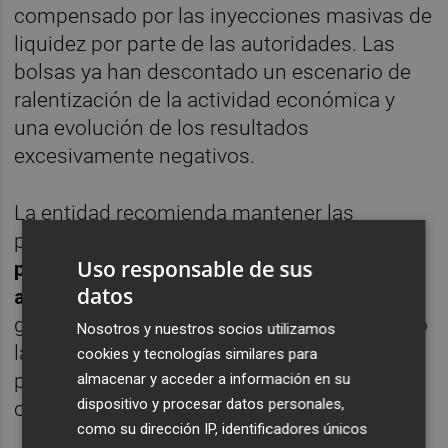
compensado por las inyecciones masivas de
liquidez por parte de las autoridades. Las
bolsas ya han descontado un escenario de
ralentización de la actividad económica y
una evolución de los resultados
excesivamente negativos.
La entidad recomienda mantener las
posiciones y
únicamente aumentaría el
Uso responsable de sus
peso en renta variable en las carteras más
datos
agresivas
. Asimismo, irá cambiando
gradualmente en todos los perfiles de riesgo
Nosotros y nuestros socios utilizamos
la mitad de la renta variable en EE UU desde
cookies y tecnologías similares para
posiciones indexadas a gestión activa de
almacenar y acceder a información en su
dispositivo y procesar datos personales,
calidad.
como su dirección IP, identificadores únicos