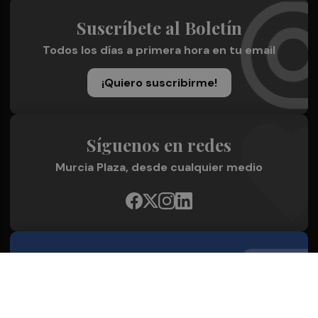
Suscríbete al Boletín
Todos los días a primera hora en tu email
¡Quiero suscribirme!
Síguenos en redes
Murcia Plaza, desde cualquier medio
Quienes Somos
Conoce al grupo editorial
Conócenos