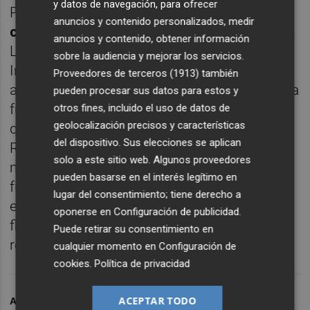
y datos de navegación, para ofrecer
Por otro lado,
Diaphanum apuesta por la
anuncios y contenido personalizados, medir
compra de libras a niveles de 0,9 euro/libra
.
anuncios y contenido, obtener información
Las medidas de estímulo del Banco de
sobre la audiencia y mejorar los servicios.
Inglaterra, unido a los recientes datos de
Proveedores de terceros (1913)
también
actividad de Reino Unido, han provocado una
pueden procesar sus datos para estos y
fuerte depreciación de la libra frente al euro,
otros fines, incluido el uso de datos de
geolocalización precisos y características
que genera una oportunidad de entrada
del dispositivo. Sus elecciones se aplican
Respecto al resto de divisas, los
solo a este sitio web. Algunos proveedores
movimientos se están produciendo en
pueden basarse en el interés legítimo en
función de la intensidad de los estímulos
lugar del consentimiento; tiene derecho a
económicos anunciados, con una escasa
oponerse en
Configuración de publicidad
.
fluctuación en las tradicionales monedas
Puede retirar su consentimiento en
refugio: el yen y el franco suizo.
cualquier momento en
Configuración de
cookies
.
Política de privacidad
ACEPTAR TODO
ARCHIVADO EN
ACTIVOS
CORONAVIRUS