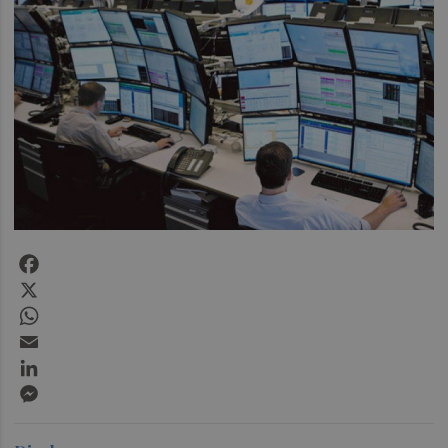
Facebook
X
WhatsApp
Email
LinkedIn
Messenger