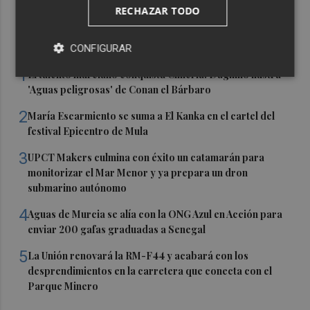
RECHAZAR TODO
Últimas Noticias
CONFIGURAR
1
El talento murciano conquista Cimeria: Dagnino ilustra
'Aguas peligrosas' de Conan el Bárbaro
2
María Escarmiento se suma a El Kanka en el cartel del
festival Epicentro de Mula
3
UPCT Makers culmina con éxito un catamarán para
monitorizar el Mar Menor y ya prepara un dron
submarino autónomo
4
Aguas de Murcia se alía con la ONG Azul en Acción para
enviar 200 gafas graduadas a Senegal
5
La Unión renovará la RM-F44 y acabará con los
desprendimientos en la carretera que conecta con el
Parque Minero