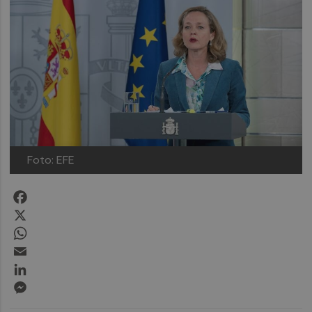
Foto: EFE
Facebook
X
WhatsApp
Email
LinkedIn
Messenger