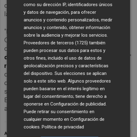
como su dirección IP, identificadores únicos
de 2012, sino de pensar qué legislación
y datos de navegación, para ofrecer
laboral quiere España para el futuro.
anuncios y contenido personalizados, medir
anuncios y contenido, obtener información
"Mirar al pasado no es productivo", ha dicho
sobre la audiencia y mejorar los servicios.
Calviño, que ha citado entre los problemas
Proveedores de terceros (1725)
también
del mercado laboral español su "
enorme
pueden procesar sus datos para estos y
dualidad
", la
precariedad juvenil
, su "intensa"
otros fines, incluido el uso de datos de
rotación laboral
, la temporalidad y una tasa
geolocalización precisos y características
del dispositivo. Sus elecciones se aplican
de paro estructural "muy elevada". "Este
solo a este sitio web. Algunos proveedores
diagnóstico es compartido con los agentes
pueden basarse en el interés legítimo en
sociales y las recomendaciones (de
lugar del consentimiento; tiene derecho a
Bruselas) nos la llevan haciendo años", ha
oponerse en
Configuración de publicidad
.
apuntado.
Puede retirar su consentimiento en
cualquier momento en
Configuración de
cookies
.
Política de privacidad
ARCHIVADO EN
ERTE
CALVIÑO