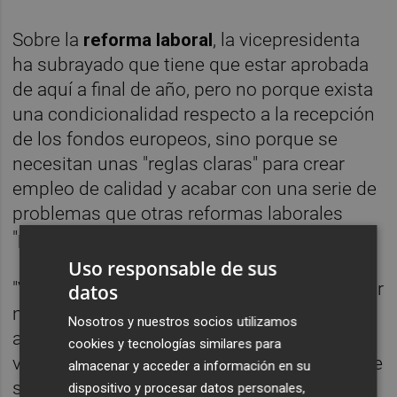
Sobre la
reforma laboral
, la vicepresidenta
ha subrayado que tiene que estar aprobada
de aquí a final de año, pero no porque exista
una condicionalidad respecto a la recepción
de los fondos europeos, sino porque se
necesitan unas "reglas claras" para crear
empleo de calidad y acabar con una serie de
problemas que otras reformas laborales
"parciales" no han logrado resolver.
Uso responsable de sus
"Vamos a poner todo el interés en concentrar
datos
nuestros esfuerzos para llegar a un acuerdo
Nosotros y nuestros socios utilizamos
antes de final de año", ha señalado la
cookies y tecnologías similares para
vicepresidenta, que ha añadido que de lo que
almacenar y acceder a información en su
se trata no es de derogar la reforma laboral
dispositivo y procesar datos personales,