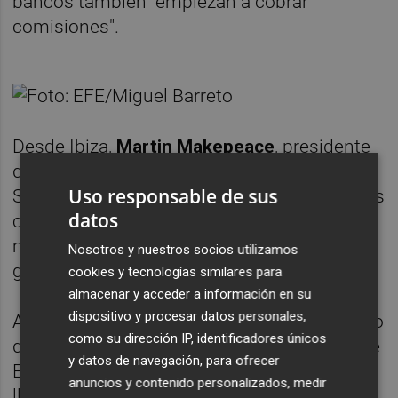
bancos también "empiezan a cobrar
comisiones".
Desde Ibiza,
Martin Makepeace
, presidente
de Residentes y Empresarios Británicos de
Uso responsable de sus
Sant Antoni, se ha referido a estas "pequeñas
datos
complicaciones" que han surgido sobre la
marcha, principalmente los nuevos
Nosotros y nuestros socios utilizamos
gravámenes.
cookies y tecnologías similares para
almacenar y acceder a información en su
dispositivo y procesar datos personales,
Además de lo engorroso de lograr el permiso
como su dirección IP, identificadores únicos
de conducir y el Número de Identificación de
y datos de navegación, para ofrecer
Extranjeros (NIE), ha vaticinado que "van a
anuncios y contenido personalizados, medir
llegar algunos problemas más" aunque