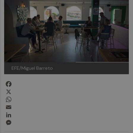
EFE/Miguel Barreto
Facebook
X
WhatsApp
Email
LinkedIn
Messenger