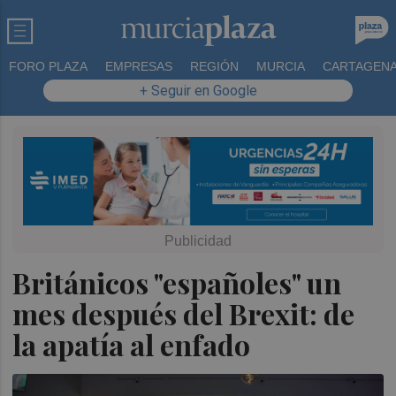
FORO PLAZA
EMPRESAS
REGIÓN
MURCIA
CARTAGEN
+ Seguir en Google
Británicos "españoles" un
mes después del Brexit: de
la apatía al enfado