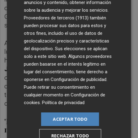
anuncios y contenido, obtener información
confía en que "las relaciones entre España y
sobre la audiencia y mejorar los servicios.
Gran Bretaña son tan fuertes que se hallan
Proveedores de terceros (1913)
también
soluciones para todo".
pueden procesar sus datos para estos y
otros fines, incluido el uso de datos de
geolocalización precisos y características
Al frente de una asociación sin ánimo de
del dispositivo. Sus elecciones se aplican
lucro de Mallorca que ayuda a nacionales de
solo a este sitio web. Algunos proveedores
habla inglesa en sus trámites, la londinense
pueden basarse en el interés legítimo en
Jackie
Codd
ha constatado "angustia" al
lugar del consentimiento; tiene derecho a
obtener el NIE y en los asuntos relacionados
oponerse en
Configuración de publicidad
.
con la prestación sanitaria, que no obstante
Puede retirar su consentimiento en
tienen garantizada los residentes a 31 de
cualquier momento en
Configuración de
diciembre de 2020.
cookies
.
Política de privacidad
'Los Golondrinas', un viaje cada vez
ACEPTAR TODO
más difícil
RECHAZAR TODO