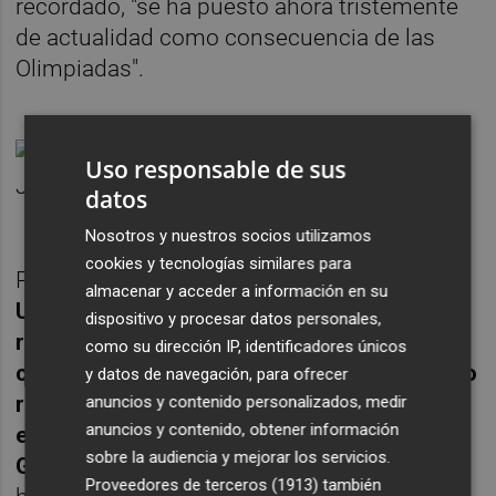
recordado, "se ha puesto ahora tristemente
de actualidad como consecuencia de las
Olimpiadas".
Uso responsable de sus
datos
Nosotros y nuestros socios utilizamos
cookies y tecnologías similares para
Por otra parte,
ha lamentado que PSOE y
almacenar y acceder a información en su
Unidas Podemos les "pasaron el rodillo" en
dispositivo y procesar datos personales,
relación con su ley de lucha contra la
como su dirección IP, identificadores únicos
corrupción y de protección al denunciante o
y datos de navegación, para ofrecer
respecto de su proyecto despolitizar la
anuncios y contenido personalizados, medir
anuncios y contenido, obtener información
elección de los miembros del Consejo
sobre la audiencia y mejorar los servicios.
General del Poder Judicial (CGPJ).
Si bien,
Proveedores de terceros (1913)
también