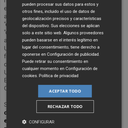
ha prometido que Cs volverá a presentar
pueden procesar sus datos para estos y
estas proposiciones de ley para que salgan
otros fines, incluido el uso de datos de
adelante. Asimismo, ha ensalzado el trabajo
geolocalización precisos y características
"encomiable" de su grupo, por ejemplo,
del dispositivo. Sus elecciones se aplican
"denunciando ante la Comisión Europea la
solo a este sitio web. Algunos proveedores
aplicación de los fondos a la compañía Plus
pueden basarse en el interés legítimo en
lugar del consentimiento; tiene derecho a
Ultra; con la "histórica declaración sobre la
oponerse en
Configuración de publicidad
.
frontera de Ceuta" o "denunciando el intento
Puede retirar su consentimiento en
de politización de la Justicia que el PSOE y
cualquier momento en
Configuración de
Unidas Podemos han tratado de imponer en
cookies
.
Política de privacidad
España en relación con los vocales del
CGPJ".
ACEPTAR TODO
Sobre Puigdemont,
Bal ha dicho que "es un
RECHAZAR TODO
día para alegrarse" de que la Justicia
europea le haya retirado la inmunidad
CONFIGURAR