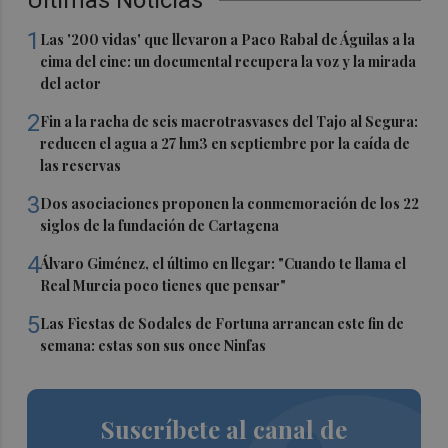
1
Las '200 vidas' que llevaron a Paco Rabal de Águilas a la
cima del cine: un documental recupera la voz y la mirada
del actor
2
Fin a la racha de seis macrotrasvases del Tajo al Segura:
reducen el agua a 27 hm3 en septiembre por la caída de
las reservas
3
Dos asociaciones proponen la conmemoración de los 22
siglos de la fundación de Cartagena
4
Álvaro Giménez, el último en llegar: "Cuando te llama el
Real Murcia poco tienes que pensar"
5
Las Fiestas de Sodales de Fortuna arrancan este fin de
semana: estas son sus once Ninfas
Suscríbete al canal de