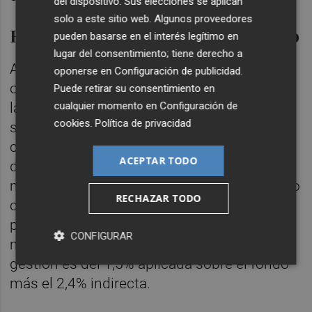
del dispositivo. Sus elecciones se aplican
solo a este sitio web. Algunos proveedores
En el 'Top 11' del ranking de Inverco
pueden basarse en el interés legítimo en
lugar del consentimiento; tiene derecho a
Asimismo
Rural Sostenible Moderado
oponerse en
Configuración de publicidad
.
ofrece dos clases de participaciones: por un
Puede retirar su consentimiento en
cualquier momento en
Configuración de
lado está la
Clase Cartera
, enfocado al
cookies
.
Política de privacidad
servicio de gestión discrecional y cuya
comisión de gestión es del 0,3% aplicada
ACEPTAR TODO
directamente sobre el patrimonio del fondo
más el 2,4% soportada indirectamente como
RECHAZAR TODO
consecuencia de la inversión en otras IIC; y,
por otra, la
Clase Estándar
, cuya inversión
CONFIGURAR
mínima son 200 euros y la comisión de
gestión es del 1,5% aplicada sobre el fondo
más el 2,4% indirecta.