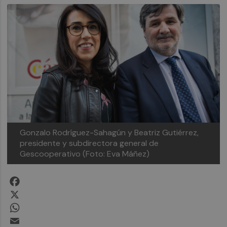
Gonzalo Rodríguez-Sahagún y Beatriz Gutiérrez,
presidente y subdirectora general de
Gescooperativo (Foto: Eva Máñez)
Facebook
X
WhatsApp
Email