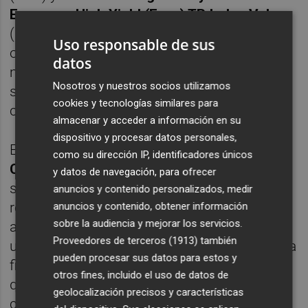
European High Yield (Euro) TR Index Value
(15%). Todo ello gestionándose con un
Uso responsable de sus
objetivo de volatilidad inferior al 10% anual;
datos
mientras el
benchmark
o índice de referencia
Nosotros y nuestros socios utilizamos
se utiliza a efectos meramente
cookies y tecnologías similares para
comparativos.
almacenar y acceder a información en su
dispositivo y procesar datos personales,
En el folleto informativo remitido a la
como su dirección IP, identificadores únicos
CNMV
se recoge que este fondo puede no
y datos de navegación, para ofrecer
ser adecuado para inversores que prevean
anuncios y contenido personalizados, medir
retirar su dinero en un plazo inferior a cuatro
anuncios y contenido, obtener información
sobre la audiencia y mejorar los servicios.
años; además se informa que puede invertir
Proveedores de terceros (1913)
también
un porcentale del 25% en emisiones de renta
pueden procesar sus datos para estos y
fija de baja calidad crediticia, es decir, en lo
otros fines, incluido el uso de datos de
que se conoce en el argot financiero
geolocalización precisos y características
como
'bonos basura'
.