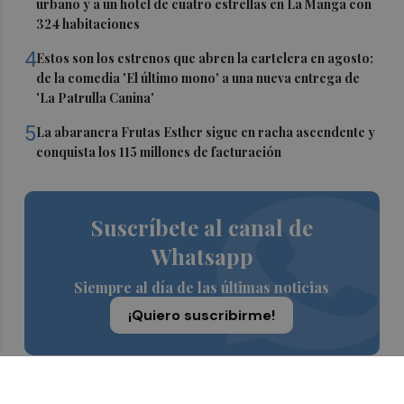
urbano y a un hotel de cuatro estrellas en La Manga con
324 habitaciones
4
Estos son los estrenos que abren la cartelera en agosto:
de la comedia 'El último mono' a una nueva entrega de
'La Patrulla Canina'
5
La abaranera Frutas Esther sigue en racha ascendente y
conquista los 115 millones de facturación
Suscríbete al canal de
Whatsapp
Siempre al día de las últimas noticias
¡Quiero suscribirme!