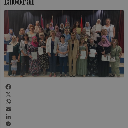
laboral
Facebook
X
WhatsApp
Email
LinkedIn
Messenger