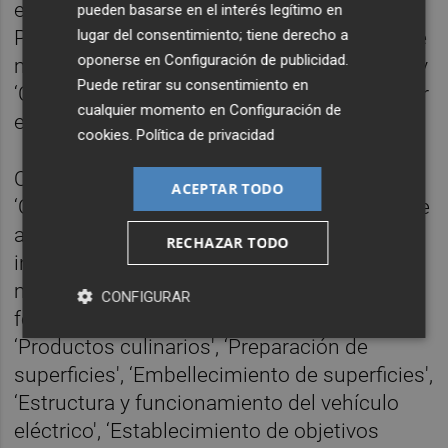
edificios', en el Centro de Formación de El
pueden basarse en el interés legítimo en
lugar del consentimiento; tiene derecho a
Palmar; ‘Peluquería' y ‘Cuidados estéticos de
oponerse en
Configuración de publicidad
.
manos y pies', que se desarrolla en La Fica; y
Puede retirar su consentimiento en
‘Competencias Clave Nivel 2', que tiene lugar
cualquier momento en
Configuración de
en el Centro de Recursos de Alquerías.
cookies
.
Política de privacidad
Quedan por comenzar los cursos
ACEPTAR TODO
‘Operaciones auxiliares en la organización de
actividades y funcionamiento de
RECHAZAR TODO
instalaciones deportivas', ‘Montaje y
mantenimiento de instalaciones solares
CONFIGURAR
fotovoltaicas', ‘Técnicas culinarias',
‘Productos culinarios', ‘Preparación de
superficies', ‘Embellecimiento de superficies',
‘Estructura y funcionamiento del vehículo
eléctrico', ‘Establecimiento de objetivos