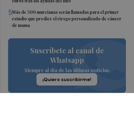
euros tras las ayudas del Info
5
Más de 300 murcianas serán llamadas para el primer
estudio que predice el riesgo personalizado de cáncer
de mama
Suscríbete al canal de
Whatsapp
Siempre al día de las últimas noticias
¡Quiero suscribirme!