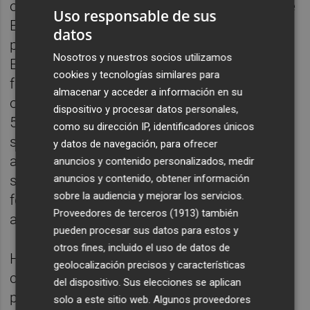
oferta formativa que el Servicio Municipal de
Uso responsable de sus
Empleo del Ayuntamiento de Murcia oferta
datos
para el último trimestre del año.
Nosotros y nuestros socios utilizamos
El programa consta de 36 acciones
cookies y tecnologías similares para
formativas, en las modalidades presencial y
almacenar y acceder a información en su
online, en las que se prevé que participen
dispositivo y procesar datos personales,
500 ciudadanos del municipio de Murcia en
como su dirección IP, identificadores únicos
situación de desempleo, de entre 16 y 55
y datos de navegación, para ofrecer
años, con el objetivo de que puedan mejorar
anuncios y contenido personalizados, medir
anuncios y contenido, obtener información
sus competencias profesionales con una
sobre la audiencia y mejorar los servicios.
formación adaptada a las condiciones
Proveedores de terceros (1913)
también
actuales del mercado laboral.
pueden procesar sus datos para estos y
otros fines, incluido el uso de datos de
Hasta el momento, han comenzado los
geolocalización precisos y características
cursos ‘Carnicería y elaboración de
del dispositivo. Sus elecciones se aplican
productos cárnicos' y ‘Mantenimiento de
solo a este sitio web. Algunos proveedores