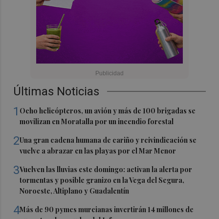
Últimas Noticias
1
Ocho helicópteros, un avión y más de 100 brigadas se
movilizan en Moratalla por un incendio forestal
2
Una gran cadena humana de cariño y reivindicación se
vuelve a abrazar en las playas por el Mar Menor
3
Vuelven las lluvias este domingo: activan la alerta por
tormentas y posible granizo en la Vega del Segura,
Noroeste, Altiplano y Guadalentín
4
Más de 90 pymes murcianas invertirán 14 millones de