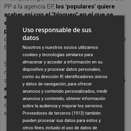
PP a la agencia EP,
los 'populares' quiere
acabar así con el "bloqueo" en el que se
encuentra la Región de Murcia desde el
Uso responsable de sus
pasado 28 de mayo
, evitando a los
datos
ciudadanos que tengan que ir a las urnas por
tercera vez en menos de seis meses.
Nosotros y nuestros socios utilizamos
cookies y tecnologías similares para
almacenar y acceder a información en su
Sobre ese acercamientos de posturas
dispositivo y procesar datos personales,
mostrado por el PP y López Miras, Antelo ha
como su dirección IP, identificadores únicos
señalado que
es "importante" que VOX esté
y datos de navegación, para ofrecer
en el gobierno con tres consejerías, una de
anuncios y contenido personalizados, medir
ellas la de Agricultura
, "donde entendemos
anuncios y contenido, obtener información
que podemos aportar un gran valor añadido
sobre la audiencia y mejorar los servicios.
en esta nueva etapa".
Proveedores de terceros (1913)
también
pueden procesar sus datos para estos y
otros fines, incluido el uso de datos de