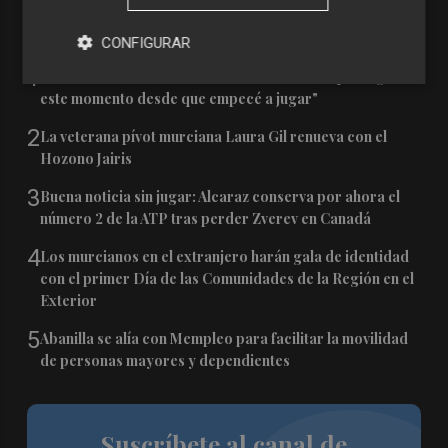
Últimas Noticias
CONFIGURAR
1
Mounir, en el Real Murcia: "Llevo deseando que llegue
este momento desde que empecé a jugar"
2
La veterana pívot murciana Laura Gil renueva con el
Hozono Jairis
3
Buena noticia sin jugar: Alcaraz conserva por ahora el
número 2 de la ATP tras perder Zverev en Canadá
4
Los murcianos en el extranjero harán gala de identidad
con el primer Día de las Comunidades de la Región en el
Exterior
5
Abanilla se alía con Mempleo para facilitar la movilidad
de personas mayores y dependientes
Suscríbete al canal de