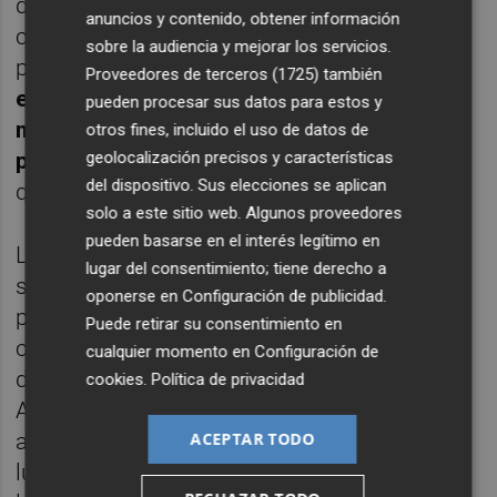
del medicamento, como su fecha de
anuncios y contenido, obtener información
caducidad, el lote y el contenido íntegro del
sobre la audiencia y mejorar los servicios.
prospecto. Adicionalmente,
Cinfa incluirá
Proveedores de terceros (1725)
también
este código NaviLens no sólo en los
pueden procesar sus datos para estos y
medicamentos, sino en el resto de
otros fines, incluido el uso de datos de
productos sanitarios y soluciones de
salud
geolocalización precisos y características
del dispositivo. Sus elecciones se aplican
que pone a disposición de los pacientes.
solo a este sitio web. Algunos proveedores
pueden basarse en el interés legítimo en
Los códigos QR Accesibles NaviLens son
lugar del consentimiento; tiene derecho a
similares a los códigos QR tradicionales,
oponerse en
Configuración de publicidad
.
pero están diseñados con alta tecnología y
Puede retirar su consentimiento en
colores de alto contraste para facilitar su
cualquier momento en
Configuración de
detección por personas con baja visión.
cookies
.
Política de privacidad
Además, pueden ser detectados desde una
amplia gama de ángulos y condiciones de
ACEPTAR TODO
luz, lo que permite que la cámara del móvil