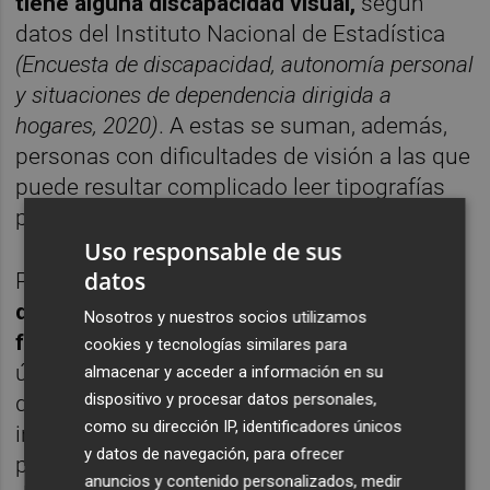
tiene alguna discapacidad visual,
según
datos del Instituto Nacional de Estadística
(Encuesta de discapacidad, autonomía personal
y situaciones de dependencia dirigida a
hogares, 2020)
. A estas se suman, además,
personas con dificultades de visión a las que
puede resultar complicado leer tipografías
pequeñas en estuches o prospectos.
Uso responsable de sus
datos
Por normativa,
todos los medicamentos
deben incluir en el estuche el nombre del
Nosotros y nuestros socios utilizamos
fármaco en braille
, pero se estima que
cookies y tecnologías similares para
únicamente una de cada diez personas con
almacenar y acceder a información en su
dispositivo y procesar datos personales,
discapacidad visual en España lo utiliza. La
como su dirección IP, identificadores únicos
inclusión adicional del código NaviLens
y datos de navegación, para ofrecer
permite ampliar la información importante
anuncios y contenido personalizados, medir