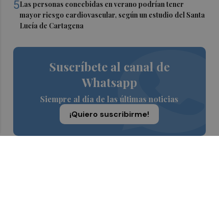
5
Las personas concebidas en verano podrían tener
mayor riesgo cardiovascular, según un estudio del Santa
Lucía de Cartagena
Suscríbete al canal de
Whatsapp
Siempre al día de las últimas noticias
¡Quiero suscribirme!