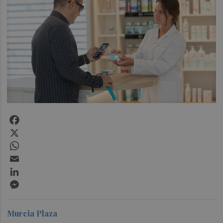
Facebook
X
WhatsApp
Email
LinkedIn
Messenger
Murcia Plaza