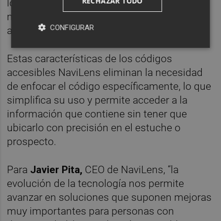
RECHAZAR TODO
los escanee fácilmente, incluso en
movimiento, haciendo que también sean
CONFIGURAR
accesibles para personas con ceguera.
Estas características de los códigos
accesibles NaviLens eliminan la necesidad
de enfocar el código específicamente, lo que
simplifica su uso y permite acceder a la
información que contiene sin tener que
ubicarlo con precisión en el estuche o
prospecto.
Para
Javier Pita,
CEO de NaviLens, “la
evolución de la tecnología nos permite
avanzar en soluciones que suponen mejoras
muy importantes para personas con