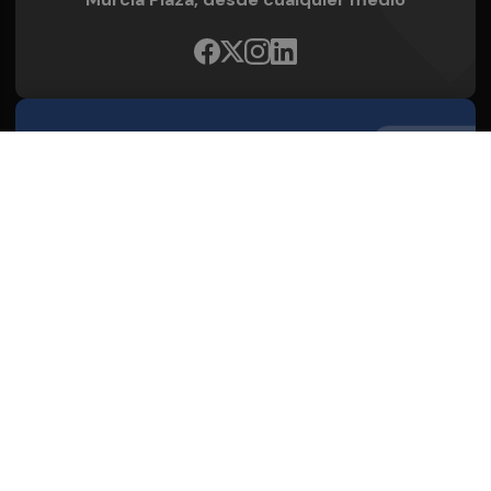
Quienes Somos
Conoce al grupo editorial
Conócenos
Publicidad
Contacto
Aviso legal