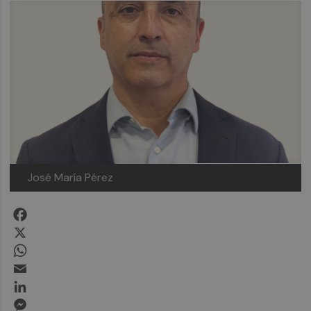
José María Pérez
Facebook
X
WhatsApp
Email
LinkedIn
Messenger