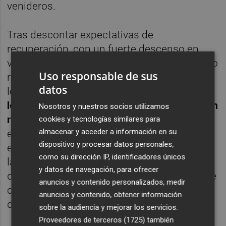
venideros.
Tras descontar expectativas de
recuperación, con un fuerte descenso en
volatilidad, lo lógico sería pensar en un cierto
Uso responsable de sus
repunte de volatilidad y un movimiento en
datos
los mercados más dubitativo. Creemos que
los inversores en renta variable necesitarán
Nosotros y nuestros socios utilizamos
refrendar sus expectativas con datos
,
cookies y tecnologías similares para
almacenar y acceder a información en su
especialmente por el lado de los beneficios
dispositivo y procesar datos personales,
empresariales y de la inflación. Aunque a
como su dirección IP, identificadores únicos
largo plazo somos alcistas, no hay que
y datos de navegación, para ofrecer
descartar la posibilidad de unas semanas de
anuncios y contenido personalizados, medir
cierto estancamiento tras el buen arranque
anuncios y contenido, obtener información
de año que hemos vivido.
sobre la audiencia y mejorar los servicios.
Proveedores de terceros (1725)
también