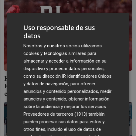
Uso responsable de sus
datos
Nosotros y nuestros socios utilizamos
cookies y tecnologías similares para
almacenar y acceder a información en su
dispositivo y procesar datos personales,
como su dirección IP, identificadores únicos
El Jimbee ficha al portero brasileño Di
y datos de navegación, para ofrecer
Fanti, veterano de 39 años que no tenía
anuncios y contenido personalizados, medir
equipo
anuncios y contenido, obtener información
sobre la audiencia y mejorar los servicios.
Proveedores de terceros (1913)
también
pueden procesar sus datos para estos y
otros fines, incluido el uso de datos de