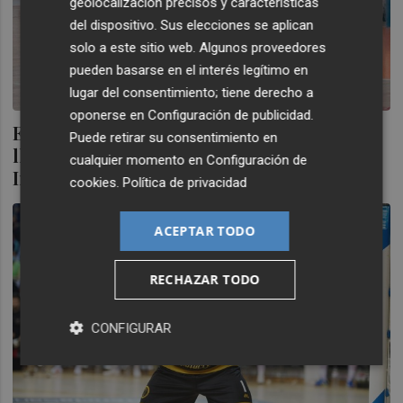
geolocalización precisos y características
del dispositivo. Sus elecciones se aplican
solo a este sitio web. Algunos proveedores
pueden basarse en el interés legítimo en
lugar del consentimiento; tiene derecho a
oponerse en
Configuración de publicidad
.
El Jimbee vence por la mínima al colista y
Puede retirar su consentimiento en
llega cuarto a los play off: se medirá al
cualquier momento en
Configuración de
Inter con el factor cancha a favor
cookies
.
Política de privacidad
ACEPTAR TODO
RECHAZAR TODO
CONFIGURAR